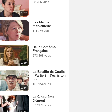
98 766 vues
1:37
Les Matins
merveilleux
111 256 vues
De la Comédie-
Française
273 468 vues
1:29
La Bataille de Gaulle
- Partie 2 : J’écris ton
nom
161 954 vues
1:34
Le Cinquième
élément
377 378 vues