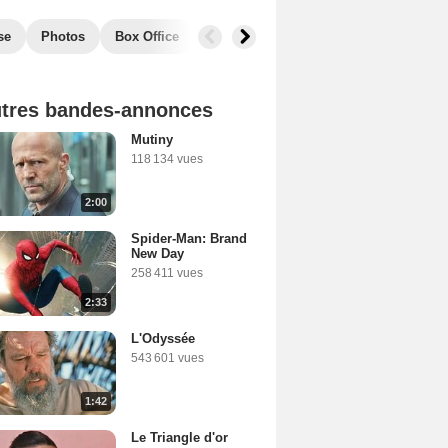
se
Photos
Box Office
Récompenses
Films similaires
tres bandes-annonces
Mutiny
118 134 vues
2:00
Spider-Man: Brand
New Day
258 411 vues
2:33
L'Odyssée
543 601 vues
1:42
Le Triangle d'or