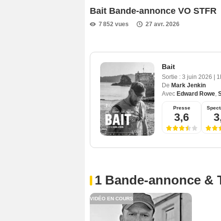
Bait Bande-annonce VO STFR
7 852 vues
27 avr. 2026
Bait
Sortie :
3 juin 2026
|
1
De
Mark Jenkin
Avec
Edward Rowe
,
Presse
Spect
3,6
3
1 Bande-annonce & 
VIDÉO EN COURS