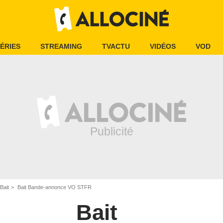
ÉRIES
STREAMING
TVACTU
VIDÉOS
VOD
Bait
Bait Bande-annonce VO STFR
Bait