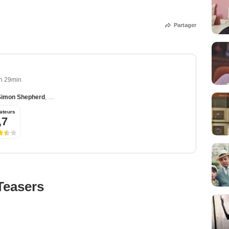
Partager
h 29min
Simon Shepherd
,
Mary Woodvine
,
Giles King
,
Morgan Val Baker
ateurs
,7
Teasers