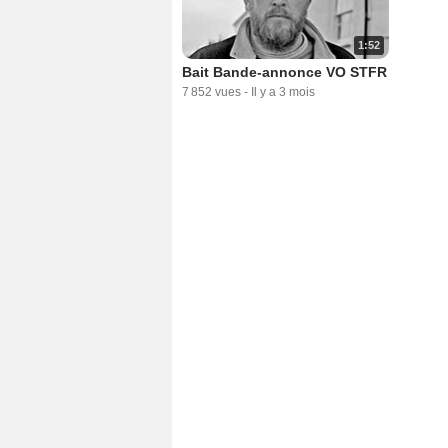
1:52
Bait Bande-annonce VO STFR
7 852 vues
-
Il y a 3 mois