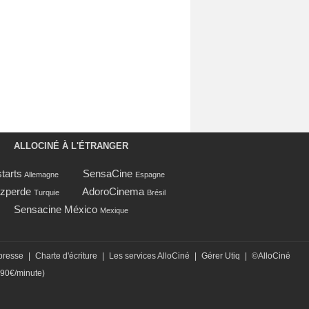
ALLOCINÉ À L'ÉTRANGER
tarts
SensaCine
Allemagne
Espagne
zperde
AdoroCinema
Turquie
Brésil
Sensacine México
Mexique
presse
|
Charte d'écriture
|
Les services AlloCiné
|
Gérer Utiq
|
©AlloCiné
,90€/minute)