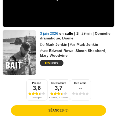
3 juin 2026
en salle
|
1h 29min
|
Comédie
dramatique
,
Drame
De
Mark Jenkin
Par
Mark Jenkin
|
Avec
Edward Rowe
,
Simon Shepherd
,
Mary Woodvine
Presse
Spectateurs
Mes amis
3,6
3,7
--
14 critiques
106 notes, 19 critiques
SÉANCES (5)