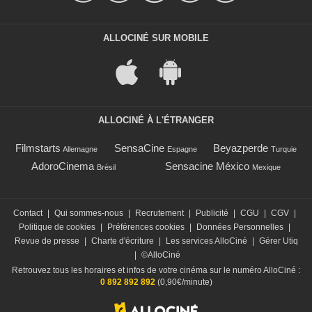
ALLOCINÉ SUR MOBILE
ALLOCINÉ À L'ÉTRANGER
Filmstarts
SensaCine
Beyazperde
Allemagne
Espagne
Turquie
AdoroCinema
Sensacine México
Brésil
Mexique
Contact
|
Qui sommes-nous
|
Recrutement
|
Publicité
|
CGU
|
CGV
|
Politique de cookies
|
Préférences cookies
|
Données Personnelles
|
Revue de presse
|
Charte d'écriture
|
Les services AlloCiné
|
Gérer Utiq
|
©AlloCiné
Retrouvez tous les horaires et infos de votre cinéma sur le numéro AlloCiné :
0 892 892 892
(0,90€/minute)