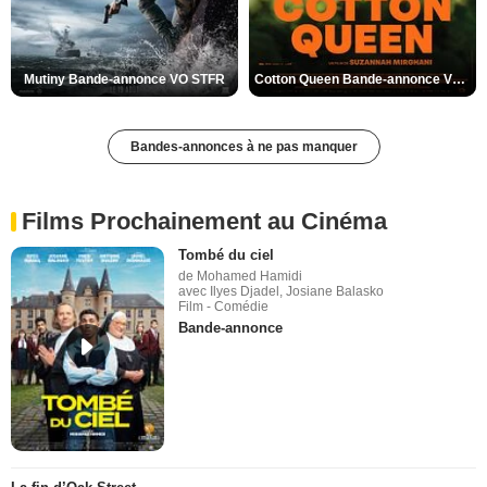
Mutiny Bande-annonce VO STFR
Cotton Queen Bande-annonce VO STFR
Bandes-annonces à ne pas manquer
Films Prochainement au Cinéma
Tombé du ciel
de Mohamed Hamidi
avec Ilyes Djadel, Josiane Balasko
Film - Comédie
Bande-annonce