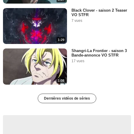
Black Clover - saison 2 Teaser
VO STFR
7 vues
1:29
Shangri-La Frontier - saison 3
Bande-annonce VO STFR
17 vues
1:08
Dernières vidéos de séries