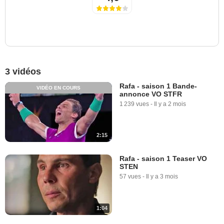
3 vidéos
Rafa - saison 1 Bande-
VIDÉO EN COURS
annonce VO STFR
1 239 vues
-
Il y a 2 mois
2:15
Rafa - saison 1 Teaser VO
STEN
57 vues
-
Il y a 3 mois
1:04