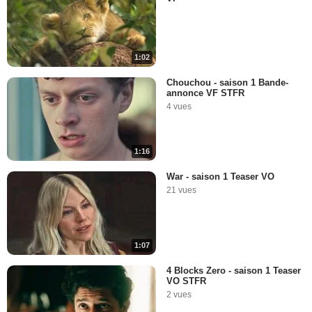
1:02
Chouchou - saison 1 Bande-
annonce VF STFR
4 vues
1:16
War - saison 1 Teaser VO
21 vues
1:07
4 Blocks Zero - saison 1 Teaser
VO STFR
2 vues