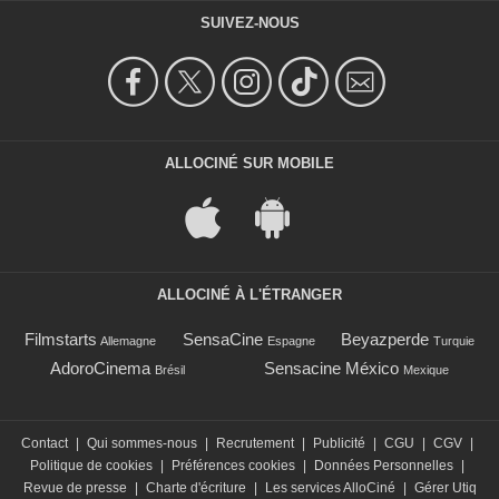
SUIVEZ-NOUS
ALLOCINÉ SUR MOBILE
ALLOCINÉ À L'ÉTRANGER
Filmstarts
SensaCine
Beyazperde
Allemagne
Espagne
Turquie
AdoroCinema
Sensacine México
Brésil
Mexique
Contact
|
Qui sommes-nous
|
Recrutement
|
Publicité
|
CGU
|
CGV
|
Politique de cookies
|
Préférences cookies
|
Données Personnelles
|
Revue de presse
|
Charte d'écriture
|
Les services AlloCiné
|
Gérer Utiq