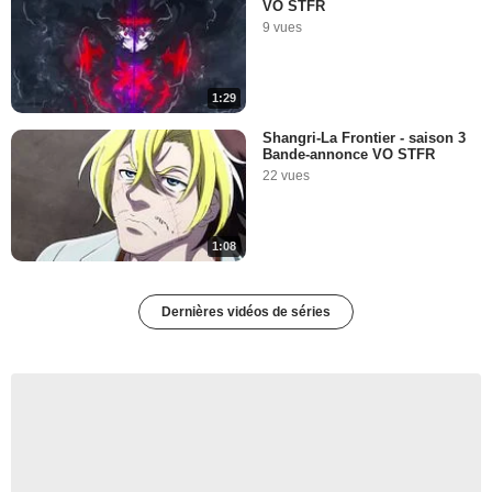
VO STFR
9 vues
1:29
Shangri-La Frontier - saison 3
Bande-annonce VO STFR
22 vues
1:08
Dernières vidéos de séries