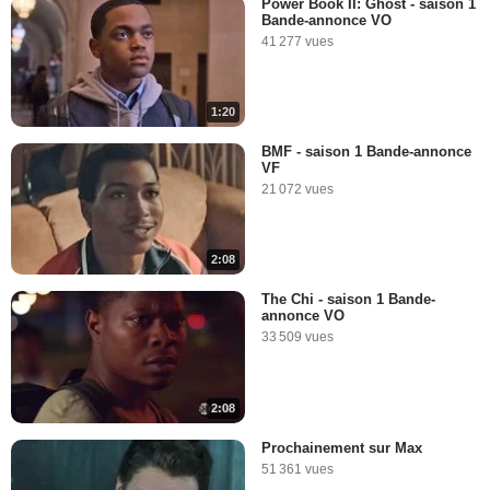
Power Book II: Ghost - saison 1
Bande-annonce VO
41 277 vues
1:20
BMF - saison 1 Bande-annonce
VF
21 072 vues
2:08
The Chi - saison 1 Bande-
annonce VO
33 509 vues
2:08
Prochainement sur Max
51 361 vues