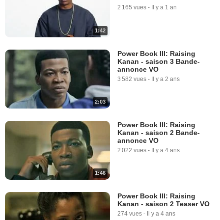
2 165 vues
-
Il y a 1 an
1:42
Power Book III: Raising
Kanan - saison 3 Bande-
annonce VO
3 582 vues
-
Il y a 2 ans
2:03
Power Book III: Raising
Kanan - saison 2 Bande-
annonce VO
2 022 vues
-
Il y a 4 ans
1:46
Power Book III: Raising
Kanan - saison 2 Teaser VO
274 vues
-
Il y a 4 ans