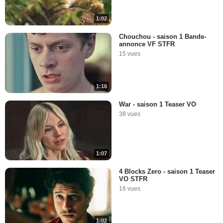
1:02
Chouchou - saison 1 Bande-
annonce VF STFR
15 vues
1:16
War - saison 1 Teaser VO
38 vues
1:07
4 Blocks Zero - saison 1 Teaser
VO STFR
16 vues
1:02