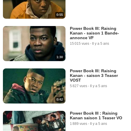
0:55
Power Book III: Raising
Kanan - saison 1 Bande-
annonce VF
15 015 vues
-
Il y a 5 ans
1:30
Power Book III: Raising
Kanan - saison 3 Teaser
VOST
5 827 vues
-
Il y a 5 ans
0:42
Power Book III : Raising
Kanan saison 1 Teaser VO
1 889 vues
-
Il y a 5 ans