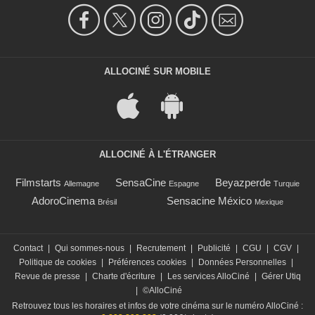
ALLOCINÉ SUR MOBILE
ALLOCINÉ À L'ÉTRANGER
Filmstarts
SensaCine
Beyazperde
Allemagne
Espagne
Turquie
AdoroCinema
Sensacine México
Brésil
Mexique
Contact
|
Qui sommes-nous
|
Recrutement
|
Publicité
|
CGU
|
CGV
|
Politique de cookies
|
Préférences cookies
|
Données Personnelles
|
Revue de presse
|
Charte d'écriture
|
Les services AlloCiné
|
Gérer Utiq
|
©AlloCiné
Retrouvez tous les horaires et infos de votre cinéma sur le numéro AlloCiné :