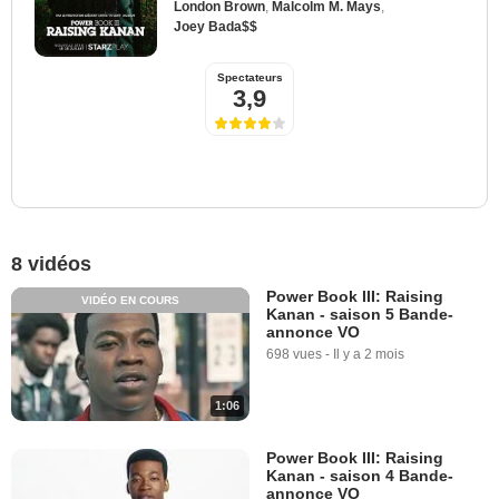
London Brown
,
Malcolm M. Mays
,
Joey Bada$$
Spectateurs
3,9
8 vidéos
Power Book III: Raising
VIDÉO EN COURS
Kanan - saison 5 Bande-
annonce VO
698 vues
-
Il y a 2 mois
1:06
Power Book III: Raising
Kanan - saison 4 Bande-
annonce VO