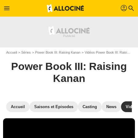
profil
menu
search
Accueil
Séries
Power Book III: Raising Kanan
Vidéos Power Book III: Raising Kanan
Power Book III: Raising
Kanan
Accueil
Saisons et Episodes
Casting
News
Vidéo