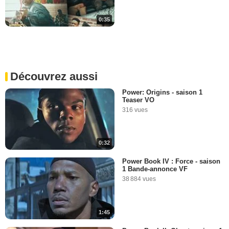
0:35
Découvrez aussi
Power: Origins - saison 1
Teaser VO
316 vues
0:32
Power Book IV : Force - saison
1 Bande-annonce VF
38 884 vues
1:45