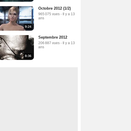
Octobre 2012 (1/2)
965 075 vues
-
Il y a 13
ans
9:24
Septembre 2012
206 887 vues
-
Il y a 13
ans
8:36