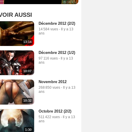
VOIR AUSSI
Décembre 2012 (2/2)
14 584 vues
-
Il y a 13
ans
13:14
Décembre 2012 (1/2)
97 116 vues
-
Il y a 13
ans
10:07
Novembre 2012
268 850 vues
-
Il y a 13
ans
10:32
Octobre 2012 (2/2)
511 422 vues
-
Il y a 13
ans
1:30