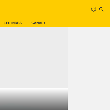
profil
search
LES INDÉS
CANAL+