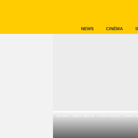
NEWS
CINÉMA
S
Accueil
Vidéos AlloCiné
Home Cinema
Home Ci