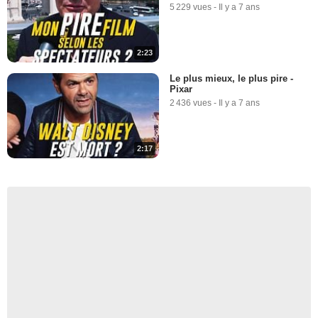
5 229 vues
-
Il y a 7 ans
2:23
Le plus mieux, le plus pire -
Pixar
2 436 vues
-
Il y a 7 ans
2:17