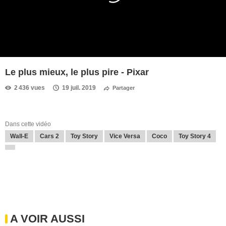
Le plus mieux, le plus pire - Pixar
2 436 vues
19 juil. 2019
Partager
Dans cette vidéo
Wall-E
Cars 2
Toy Story
Vice Versa
Coco
Toy Story 4
A VOIR AUSSI