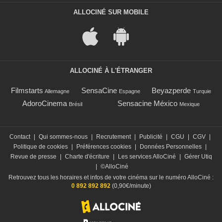
ALLOCINÉ SUR MOBILE
ALLOCINÉ À L'ÉTRANGER
Filmstarts
SensaCine
Beyazperde
Allemagne
Espagne
Turquie
AdoroCinema
Sensacine México
Brésil
Mexique
Contact
|
Qui sommes-nous
|
Recrutement
|
Publicité
|
CGU
|
CGV
|
Politique de cookies
|
Préférences cookies
|
Données Personnelles
|
Revue de presse
|
Charte d'écriture
|
Les services AlloCiné
|
Gérer Utiq
|
©AlloCiné
Retrouvez tous les horaires et infos de votre cinéma sur le numéro AlloCiné :
0 892 892 892
(0,90€/minute)