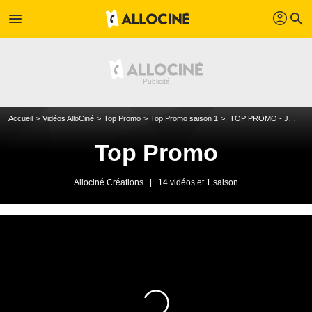
profil
menu
search
Accueil
Vidéos AlloCiné
Top Promo
Top Promo saison 1
TOP PROMO - Jérôme Niel et Ludovik
Top Promo
Allociné Créations
|
14 vidéos et 1 saison