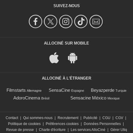
SUIVEZ-NOUS
ALLOCINÉ SUR MOBILE
ALLOCINÉ À L'ÉTRANGER
Filmstarts
SensaCine
Beyazperde
Allemagne
Espagne
Turquie
AdoroCinema
Sensacine México
Brésil
Mexique
Contact
|
Qui sommes-nous
|
Recrutement
|
Publicité
|
CGU
|
CGV
|
Politique de cookies
|
Préférences cookies
|
Données Personnelles
|
Revue de presse
|
Charte d'écriture
|
Les services AlloCiné
|
Gérer Utiq