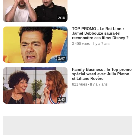
2:18
TOP PROMO - Le Roi Lion :
Jamel Debbouze saura-t-il
reconnaître ces films Disney ?
3 400 vues
-
Il y a 7 ans
2:07
Family Business : le Top promo
spécial weed avec Julia Piaton
et Liliane Rovère
821 vues
-
Il y a 7 ans
2:43