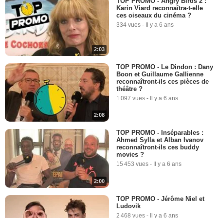
TOP PROMO - Angry Birds 2 :
Karin Viard reconnaîtra-t-elle
ces oiseaux du cinéma ?
334 vues
-
Il y a 6 ans
2:03
TOP PROMO - Le Dindon : Dany
Boon et Guillaume Gallienne
reconnaîtront-ils ces pièces de
théâtre ?
1 097 vues
-
Il y a 6 ans
2:08
TOP PROMO - Inséparables :
Ahmed Sylla et Alban Ivanov
reconnaîtront-ils ces buddy
movies ?
15 453 vues
-
Il y a 6 ans
2:00
TOP PROMO - Jérôme Niel et
Ludovik
2 468 vues
-
Il y a 6 ans