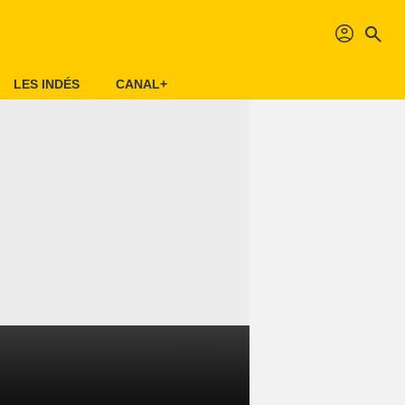
profil
search
LES INDÉS
CANAL+