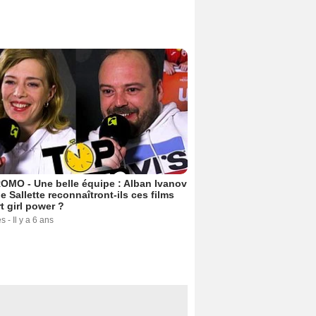
OMO - Une belle équipe : Alban Ivanov
ne Sallette reconnaîtront-ils ces films
t girl power ?
es
-
Il y a 6 ans