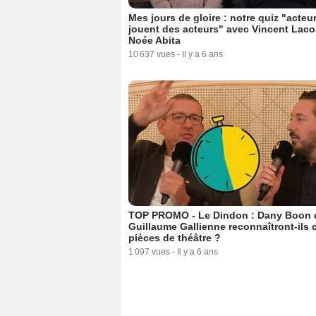
Mes jours de gloire : notre quiz "acteu
jouent des acteurs" avec Vincent Laco
Noée Abita
10 637 vues
-
Il y a 6 ans
TOP PROMO - Le Dindon : Dany Boon 
Guillaume Gallienne reconnaîtront-ils 
pièces de théâtre ?
1 097 vues
-
Il y a 6 ans