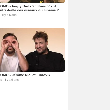
MO - Angry Birds 2 : Karin Viard
îtra-t-elle ces oiseaux du cinéma ?
-
Il y a 6 ans
OMO - Jérôme Niel et Ludovik
es
-
Il y a 6 ans