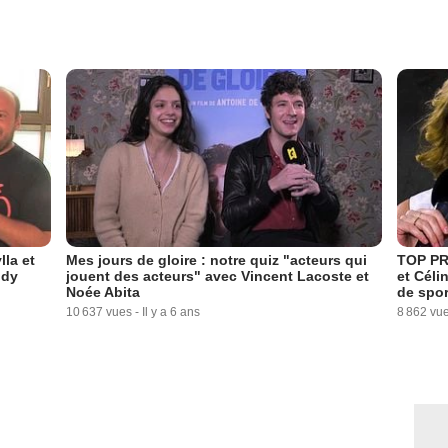
la et
Mes jours de gloire : notre quiz "acteurs qui
TOP PR
ddy
jouent des acteurs" avec Vincent Lacoste et
et Céli
Noée Abita
de spor
10 637 vues
-
Il y a 6 ans
8 862 vu