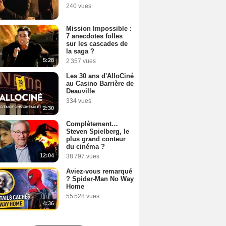
240 vues
Mission Impossible :
7 anecdotes folles
sur les cascades de
la saga ?
5:28
2 357 vues
Les 30 ans d'AlloCiné
au Casino Barrière de
Deauville
334 vues
2:30
Complètement…
Steven Spielberg, le
plus grand conteur
du cinéma ?
12:04
38 797 vues
Aviez-vous remarqué
? Spider-Man No Way
Home
55 528 vues
4:36