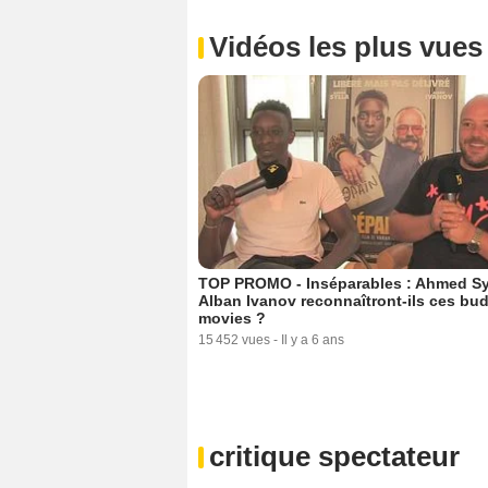
Vidéos les plus vues
TOP PROMO - Inséparables : Ahmed Syl
Alban Ivanov reconnaîtront-ils ces bu
movies ?
15 452 vues
-
Il y a 6 ans
critique spectateur