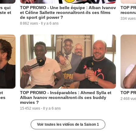
rs qui
TOP PROMO - Une belle équipe : Alban Ivanov
TOP PRO
ste et
et Céline Sallette reconnaîtront-ils ces films
reconna
de sport girl power ?
334 vues
8 862 vues
-
Il y a 6 ans
et
TOP PROMO - Inséparables : Ahmed Sylla et
TOP PR
ces
Alban Ivanov reconnaîtront-ils ces buddy
2 468 vu
movies ?
15 452 vues
-
Il y a 6 ans
Voir toutes les vidéos de la Saison 1