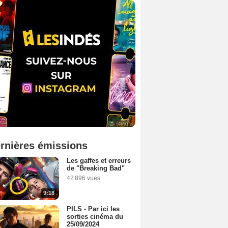
rnières émissions
Les gaffes et erreurs
de "Breaking Bad"
42 896 vues
9:18
PILS - Par ici les
sorties cinéma du
25/09/2024