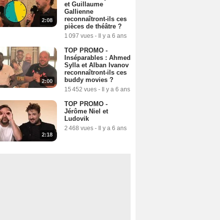
et Guillaume
Gallienne
reconnaîtront-ils ces
2:08
pièces de théâtre ?
1 097 vues
-
Il y a 6 ans
TOP PROMO -
Inséparables : Ahmed
Sylla et Alban Ivanov
reconnaîtront-ils ces
buddy movies ?
2:00
15 452 vues
-
Il y a 6 ans
TOP PROMO -
Jérôme Niel et
Ludovik
2 468 vues
-
Il y a 6 ans
2:18