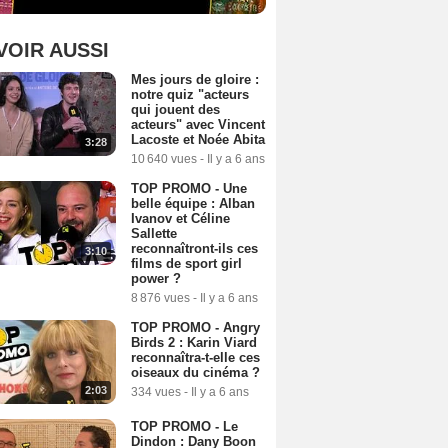
VOIR AUSSI
Mes jours de gloire :
notre quiz "acteurs
qui jouent des
acteurs" avec Vincent
Lacoste et Noée Abita
3:28
10 640 vues
-
Il y a 6 ans
TOP PROMO - Une
belle équipe : Alban
Ivanov et Céline
Sallette
reconnaîtront-ils ces
3:10
films de sport girl
power ?
8 876 vues
-
Il y a 6 ans
TOP PROMO - Angry
Birds 2 : Karin Viard
reconnaîtra-t-elle ces
oiseaux du cinéma ?
2:03
334 vues
-
Il y a 6 ans
TOP PROMO - Le
Dindon : Dany Boon