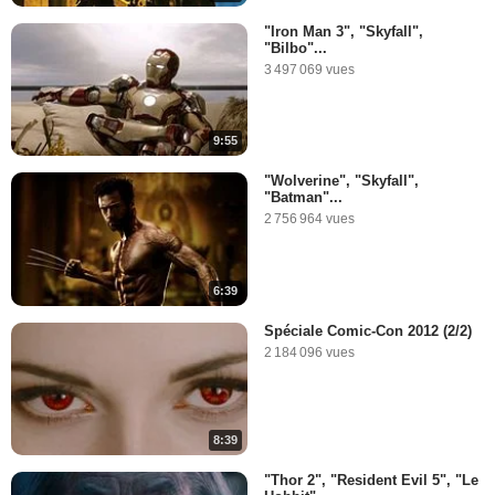
"Iron Man 3", "Skyfall",
"Bilbo"...
3 497 069 vues
9:55
"Wolverine", "Skyfall",
"Batman"...
2 756 964 vues
6:39
Spéciale Comic-Con 2012 (2/2)
2 184 096 vues
8:39
"Thor 2", "Resident Evil 5", "Le