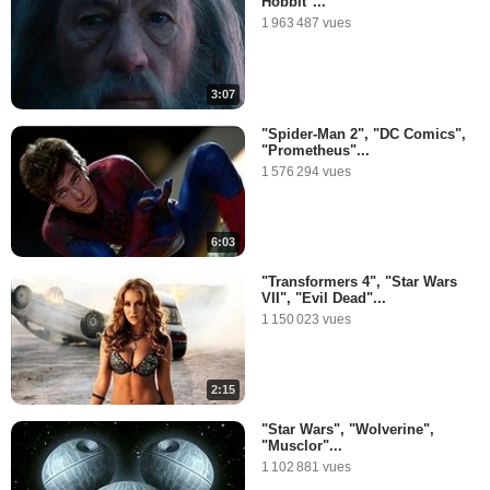
Hobbit"...
1 963 487 vues
3:07
"Spider-Man 2", "DC Comics",
"Prometheus"...
1 576 294 vues
6:03
"Transformers 4", "Star Wars
VII", "Evil Dead"...
1 150 023 vues
2:15
"Star Wars", "Wolverine",
"Musclor"...
1 102 881 vues