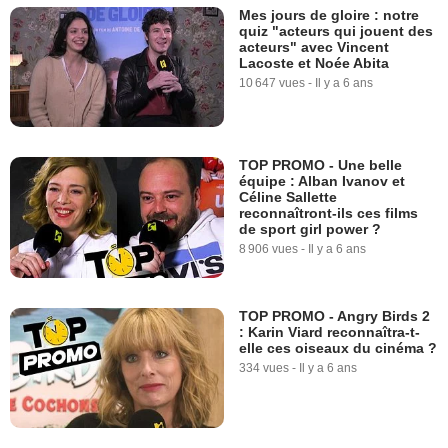
Mes jours de gloire : notre
quiz "acteurs qui jouent des
acteurs" avec Vincent
Lacoste et Noée Abita
10 647 vues
-
Il y a 6 ans
TOP PROMO - Une belle
équipe : Alban Ivanov et
Céline Sallette
reconnaîtront-ils ces films
de sport girl power ?
8 906 vues
-
Il y a 6 ans
TOP PROMO - Angry Birds 2
: Karin Viard reconnaîtra-t-
elle ces oiseaux du cinéma ?
334 vues
-
Il y a 6 ans