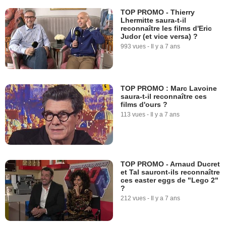
TOP PROMO - Thierry
Lhermitte saura-t-il
reconnaître les films d'Eric
Judor (et vice versa) ?
993 vues
-
Il y a 7 ans
TOP PROMO : Marc Lavoine
saura-t-il reconnaître ces
films d'ours ?
113 vues
-
Il y a 7 ans
TOP PROMO - Arnaud Ducret
et Tal sauront-ils reconnaître
ces easter eggs de "Lego 2"
?
212 vues
-
Il y a 7 ans