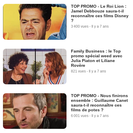
TOP PROMO - Le Roi Lion :
Jamel Debbouze saura-t-il
reconnaître ces films Disney
?
3 400 vues
-
Il y a 7 ans
Family Business : le Top
promo spécial weed avec
Julia Piaton et Liliane
Rovère
821 vues
-
Il y a 7 ans
TOP PROMO - Nous finirons
ensemble : Guillaume Canet
saura-t-il reconnaître ces
films de potes ?
6 001 vues
-
Il y a 7 ans