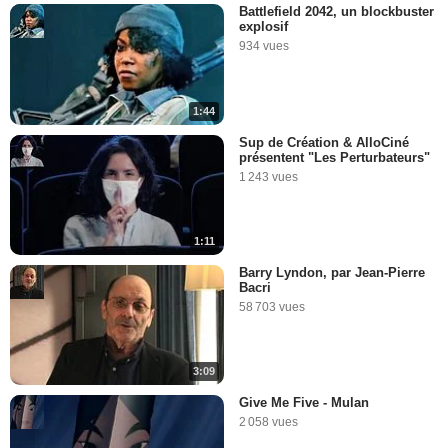
Battlefield 2042, un blockbuster
explosif
934 vues
1:44
Sup de Création & AlloCiné
présentent "Les Perturbateurs"
1 243 vues
1:11
Barry Lyndon, par Jean-Pierre
Bacri
58 703 vues
3:09
Give Me Five - Mulan
2 058 vues