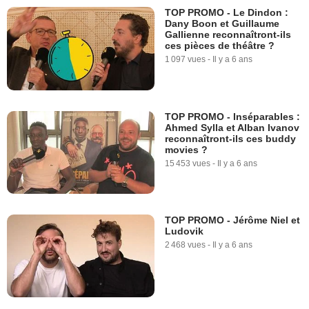
TOP PROMO - Le Dindon :
Dany Boon et Guillaume
Gallienne reconnaîtront-ils
ces pièces de théâtre ?
1 097 vues
-
Il y a 6 ans
TOP PROMO - Inséparables :
Ahmed Sylla et Alban Ivanov
reconnaîtront-ils ces buddy
movies ?
15 453 vues
-
Il y a 6 ans
TOP PROMO - Jérôme Niel et
Ludovik
2 468 vues
-
Il y a 6 ans