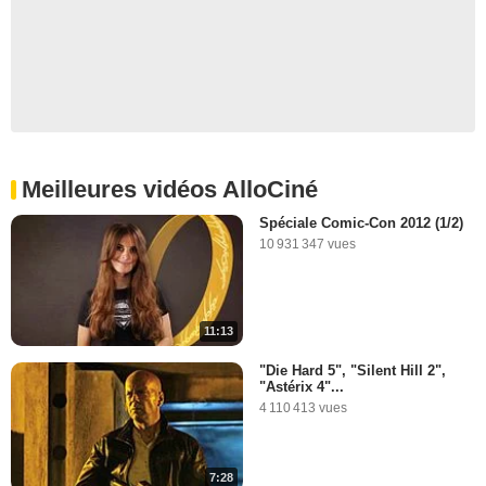
Meilleures vidéos AlloCiné
Spéciale Comic-Con 2012 (1/2)
10 931 347 vues
11:13
"Die Hard 5", "Silent Hill 2",
"Astérix 4"...
4 110 413 vues
7:28