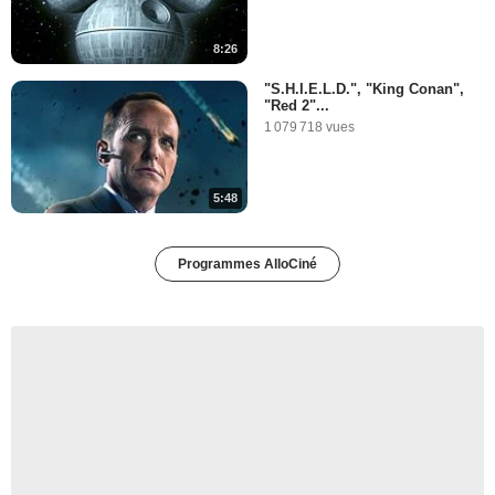
8:26
"S.H.I.E.L.D.", "King Conan",
"Red 2"...
1 079 718 vues
5:48
Programmes AlloCiné