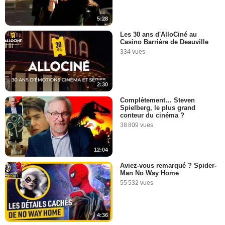
5:28
Les 30 ans d'AlloCiné au
Casino Barrière de Deauville
334 vues
2:30
Complètement… Steven
Spielberg, le plus grand
conteur du cinéma ?
38 809 vues
12:04
Aviez-vous remarqué ? Spider-
Man No Way Home
55 532 vues
4:36