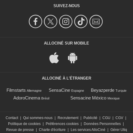
SUIVEZ-NOUS
ALLOCINÉ SUR MOBILE
ALLOCINÉ À L'ÉTRANGER
Filmstarts
SensaCine
Beyazperde
Allemagne
Espagne
Turquie
AdoroCinema
Sensacine México
Brésil
Mexique
Contact
|
Qui sommes-nous
|
Recrutement
|
Publicité
|
CGU
|
CGV
|
Politique de cookies
|
Préférences cookies
|
Données Personnelles
|
Revue de presse
|
Charte d'écriture
|
Les services AlloCiné
|
Gérer Utiq