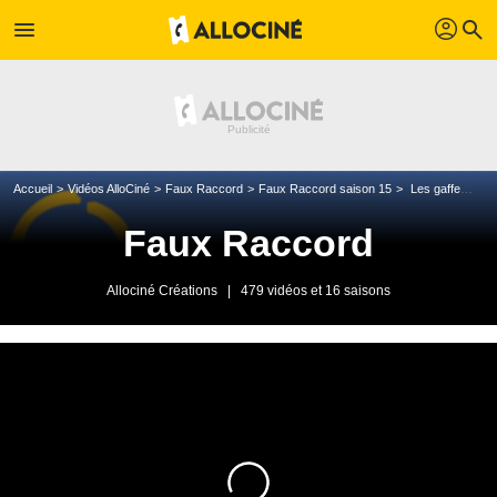
profil
menu
search
Accueil
Vidéos AlloCiné
Faux Raccord
Faux Raccord saison 15
Les gaffes et erreurs de la saga Saw
Faux Raccord
Allociné Créations
|
479 vidéos et 16 saisons