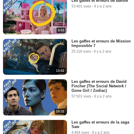
Les gaffes et erreurs de Barbie
53 401 vues
-
Il y a 2 ans
9:59
Les gaffes et erreurs de Mission
Impossible 7
25 116 vues
-
Il y a 2 ans
13:02
Les gaffes et erreurs de David
Fincher (The Social Network /
Gone Girl / Zodiac)
57 501 vues
-
Il y a 2 ans
10:32
Les gaffes et erreurs de la saga
Saw
4 404 vues
-
Il y a 2 ans