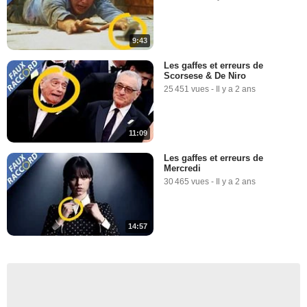
9:43
Les gaffes et erreurs de
Scorsese & De Niro
25 451 vues
-
Il y a 2 ans
11:09
Les gaffes et erreurs de
Mercredi
30 465 vues
-
Il y a 2 ans
14:57