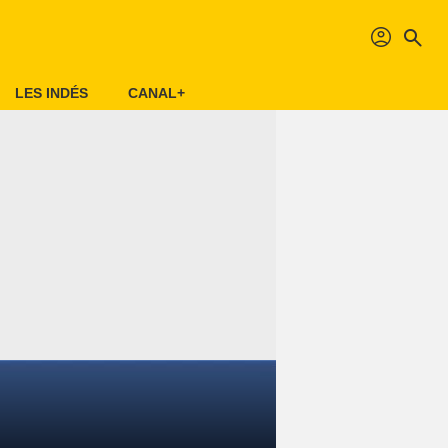
profil
search
LES INDÉS
CANAL+