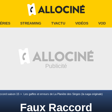
ÉRIES
STREAMING
TVACTU
VIDÉOS
VOD
ccord saison 15
Les gaffes et erreurs de La Planète des Singes (la saga originale)
Faux Raccord