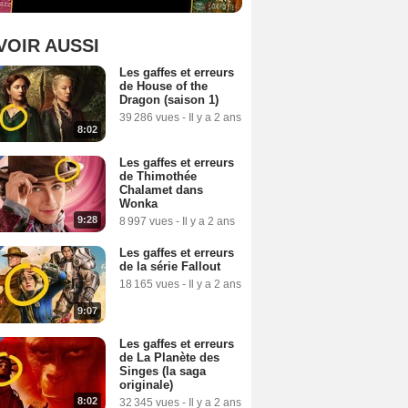
VOIR AUSSI
Les gaffes et erreurs
de House of the
Dragon (saison 1)
39 286 vues
-
Il y a 2 ans
8:02
Les gaffes et erreurs
de Thimothée
Chalamet dans
Wonka
9:28
8 997 vues
-
Il y a 2 ans
Les gaffes et erreurs
de la série Fallout
18 165 vues
-
Il y a 2 ans
9:07
Les gaffes et erreurs
de La Planète des
Singes (la saga
originale)
8:02
32 345 vues
-
Il y a 2 ans