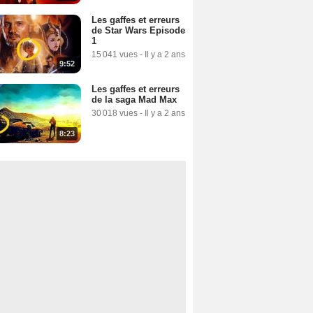
Les gaffes et erreurs
de Star Wars Episode
1
15 041 vues
-
Il y a 2 ans
9:52
Les gaffes et erreurs
de la saga Mad Max
30 018 vues
-
Il y a 2 ans
8:23