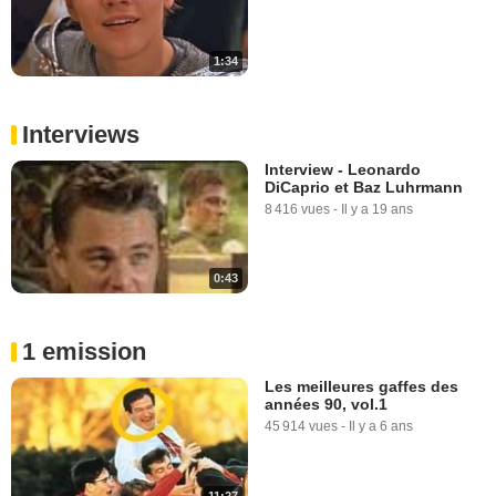
1:34
Interviews
Interview - Leonardo
DiCaprio et Baz Luhrmann
8 416 vues
-
Il y a 19 ans
0:43
1 emission
Les meilleures gaffes des
années 90, vol.1
45 914 vues
-
Il y a 6 ans
11:27