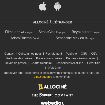
ALLOCINÉ À L'ÉTRANGER
Filmstarts
SensaCine
Beyazperde
Allemagne
Espagne
Turquie
AdoroCinema
Sensacine México
Brésil
Mexique
Contact
|
Qui sommes-nous
|
Recrutement
|
Publicité
|
CGU
|
CGV
|
Politique de cookies
|
Préférences cookies
|
Données Personnelles
|
Revue de presse
|
Charte d'écriture
|
Les services AlloCiné
|
Gérer Utiq
|
©AlloCiné
Retrouvez tous les horaires et infos de votre cinéma sur le numéro AlloCiné :
0 892 892 892
(0,90€/minute)