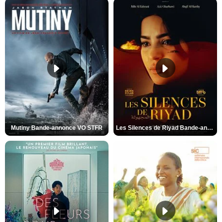
Mutiny Bande-annonce VO STFR
Les Silences de Riyad Bande-annonce VO STFR