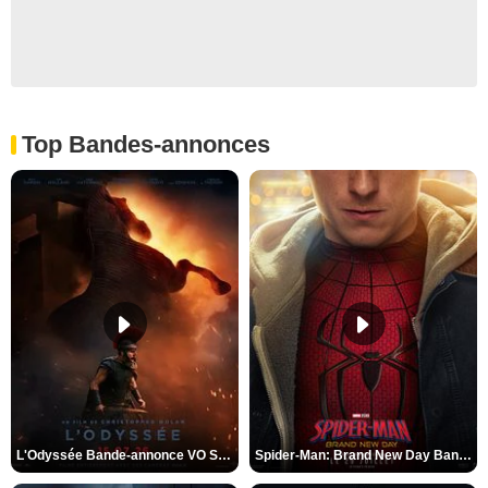
Top Bandes-annonces
L'Odyssée Bande-annonce VO STFR
Spider-Man: Brand New Day Bande-annonce VO STFR