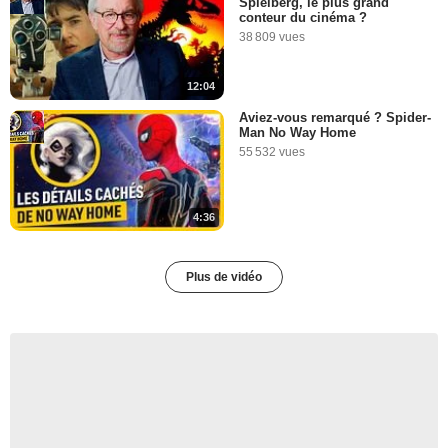
Spielberg, le plus grand
conteur du cinéma ?
38 809 vues
12:04
Aviez-vous remarqué ? Spider-
Man No Way Home
55 532 vues
4:36
Plus de vidéo