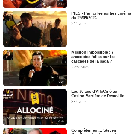
9:18
PILS - Par ici les sorties cinéma
du 25/09/2024
241 vues
Mission Impossible : 7
anecdotes folles sur les
cascades de la saga ?
2 358 vues
5:28
Les 30 ans d'AlloCiné au
Casino Barrière de Deauville
334 vues
2:30
Complètement… Steven