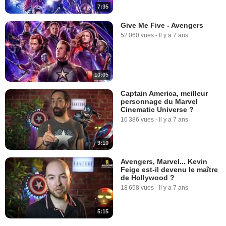
7:35
Give Me Five - Avengers
52 060 vues
-
Il y a 7 ans
10:05
Captain America, meilleur
personnage du Marvel
Cinematic Universe ?
10 386 vues
-
Il y a 7 ans
9:10
Avengers, Marvel... Kevin
Feige est-il devenu le maître
de Hollywood ?
18 658 vues
-
Il y a 7 ans
5:15