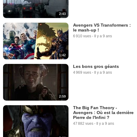
2:43
Avengers VS Transformers :
le mash-up !
6 910 vues
-
Il y a 9 ans
1:42
Les bons gros géants
4 969 vues
-
Il y a 9 ans
2:59
The Big Fan Theory -
Avengers : Où est la dernière
Pierre de l'Infini ?
47 882 vues
-
Il y a 9 ans