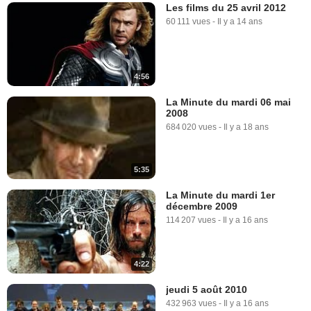
Les films du 25 avril 2012
60 111 vues
-
Il y a 14 ans
4:56
La Minute du mardi 06 mai
2008
684 020 vues
-
Il y a 18 ans
5:35
La Minute du mardi 1er
décembre 2009
114 207 vues
-
Il y a 16 ans
4:22
jeudi 5 août 2010
432 963 vues
-
Il y a 16 ans