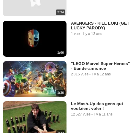
2:34
AVENGERS - KILL LOKI (GET
LUCKY PARODY)
1 vue
-
Il y a 13 ans
1:06
"LEGO Marvel Super Heroes"
- Bande-annonce
2 815 vues
-
Il y a 12 ans
1:36
Le Mash-Up des gens qui
voulaient voler !
12 527 vues
-
Il y a 11 ans
1:42