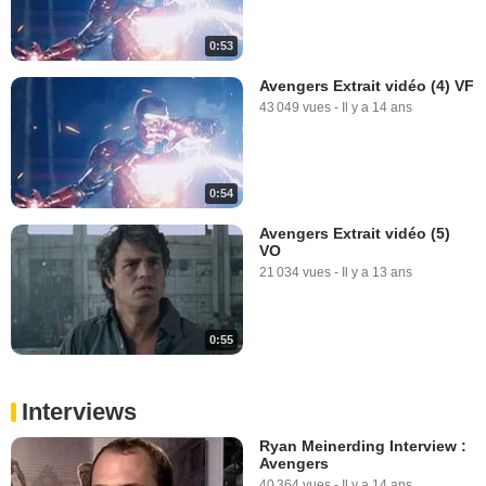
0:53
Avengers Extrait vidéo (4) VF
43 049 vues
-
Il y a 14 ans
0:54
Avengers Extrait vidéo (5)
VO
21 034 vues
-
Il y a 13 ans
0:55
Interviews
Ryan Meinerding Interview :
Avengers
40 364 vues
-
Il y a 14 ans