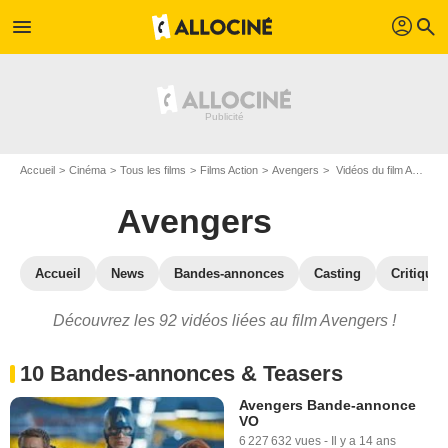
profil
menu
search
Accueil
Cinéma
Tous les films
Films Action
Avengers
Vidéos du film Avengers
Avengers
Accueil
News
Bandes-annonces
Casting
Critiques
Découvrez les 92 vidéos liées au film Avengers !
10 Bandes-annonces & Teasers
Avengers Bande-annonce
VO
6 227 632 vues
-
Il y a 14 ans