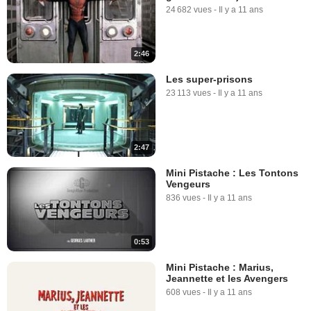
24 682 vues
-
Il y a 11 ans
2:46
Les super-prisons
23 113 vues
-
Il y a 11 ans
2:47
Mini Pistache : Les Tontons
Vengeurs
836 vues
-
Il y a 11 ans
0:53
Mini Pistache : Marius,
Jeannette et les Avengers
608 vues
-
Il y a 11 ans