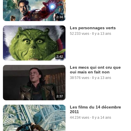
2:34
Les personnages verts
52 233 vues
-
Il y a 13 ans
2:42
Les mecs qui ont cru que
oui mais en fait non
38 576 vues
-
Il y a 13 ans
2:37
Les films du 14 décembre
2011
44 234 vues
-
Il y a 14 ans