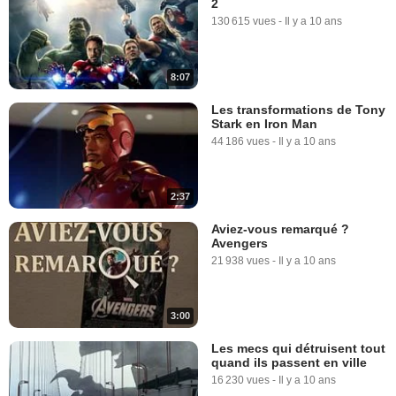
2
130 615 vues
-
Il y a 10 ans
8:07
Les transformations de Tony
Stark en Iron Man
44 186 vues
-
Il y a 10 ans
2:37
Aviez-vous remarqué ?
Avengers
21 938 vues
-
Il y a 10 ans
3:00
Les mecs qui détruisent tout
quand ils passent en ville
16 230 vues
-
Il y a 10 ans