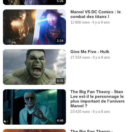
5:26
Marvel VS DC Comics : le
combat des titans !
11 908 vues
-
Il y a 9 ans
1:14
Give Me Five - Hulk
27 334 vues
-
Il y a 8 ans
5:31
The Big Fan Theory - Stan
Lee est-il le personnage le
plus important de l’univers
Marvel ?
23 420 vues
-
Il y a 8 ans
4:46
The Big Fan Theory -