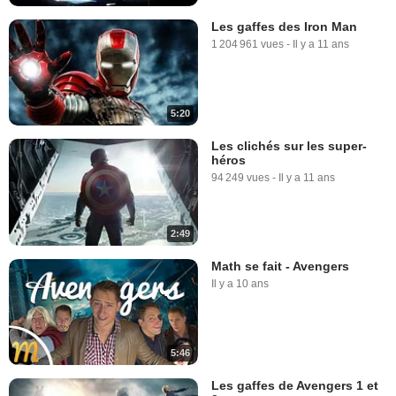
Les gaffes des Iron Man
1 204 961 vues
-
Il y a 11 ans
5:20
Les clichés sur les super-
héros
94 249 vues
-
Il y a 11 ans
2:49
Math se fait - Avengers
Il y a 10 ans
5:46
Les gaffes de Avengers 1 et