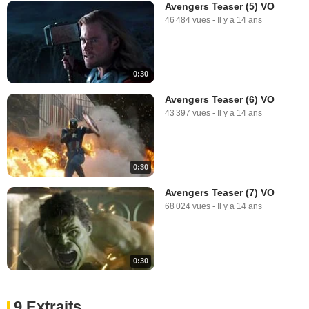
Avengers Teaser (5) VO
46 484 vues
-
Il y a 14 ans
0:30
Avengers Teaser (6) VO
43 397 vues
-
Il y a 14 ans
0:30
Avengers Teaser (7) VO
68 024 vues
-
Il y a 14 ans
0:30
9 Extraits