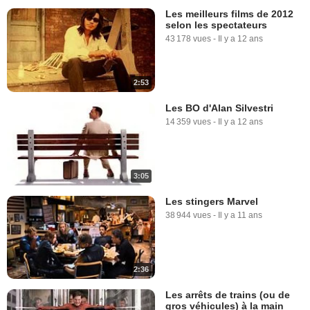
Les meilleurs films de 2012
selon les spectateurs
43 178 vues
-
Il y a 12 ans
2:53
Les BO d'Alan Silvestri
14 359 vues
-
Il y a 12 ans
3:05
Les stingers Marvel
38 944 vues
-
Il y a 11 ans
2:36
Les arrêts de trains (ou de
gros véhicules) à la main