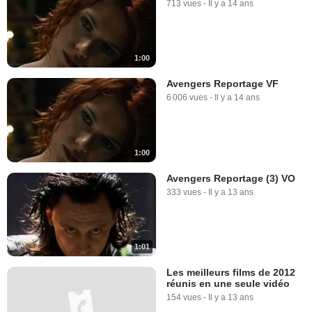
713 vues
-
Il y a 14 ans
1:00
Avengers Reportage VF
6 006 vues
-
Il y a 14 ans
1:00
Avengers Reportage (3) VO
333 vues
-
Il y a 13 ans
1:01
Les meilleurs films de 2012
réunis en une seule vidéo
154 vues
-
Il y a 13 ans