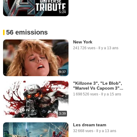
5:24
56 emissions
New York
241 726 vues
-
Il y a 13 ans
9:37
"Killzone 3", "Le Blob",
"Marvel Vs Capcom 3"...
1 698 526 vues
-
Il y a 15 ans
3:39
Les dream team
32 668 vues
-
Il y a 13 ans