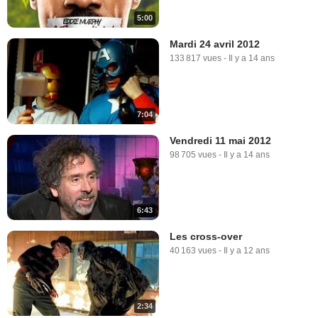
5:00
Mardi 24 avril 2012
133 817 vues
-
Il y a 14 ans
7:04
Vendredi 11 mai 2012
98 705 vues
-
Il y a 14 ans
6:43
Les cross-over
40 163 vues
-
Il y a 12 ans
2:34