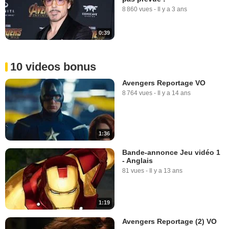
8 860 vues
-
Il y a 3 ans
0:39
10 videos bonus
Avengers Reportage VO
8 764 vues
-
Il y a 14 ans
1:36
Bande-annonce Jeu vidéo 1
- Anglais
81 vues
-
Il y a 13 ans
1:19
Avengers Reportage (2) VO