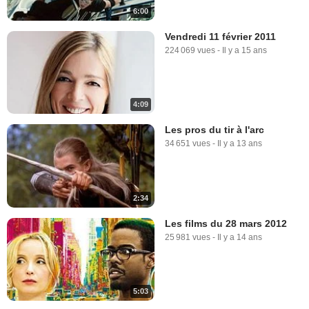
6:00
Vendredi 11 février 2011
224 069 vues
-
Il y a 15 ans
4:09
Les pros du tir à l'arc
34 651 vues
-
Il y a 13 ans
2:34
Les films du 28 mars 2012
25 981 vues
-
Il y a 14 ans
5:03