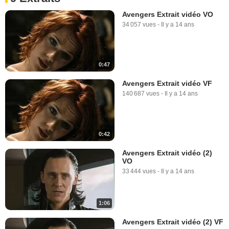
Avengers Extrait vidéo VO
34 057 vues
-
Il y a 14 ans
0:47
Avengers Extrait vidéo VF
140 687 vues
-
Il y a 14 ans
0:42
Avengers Extrait vidéo (2)
VO
33 444 vues
-
Il y a 14 ans
1:06
Avengers Extrait vidéo (2) VF