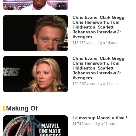
1:35
Chris Evans, Clark Gregg,
Chris Hemsworth, Tom
Hiddleston, Scarlett
Johansson Interview 2:
Avengers
115 172 vues
-
Il y a 14 ans
9:37
Chris Evans, Clark Gregg,
Chris Hemsworth, Tom
Hiddleston, Scarlett
Johansson Interview 3:
Avengers
121 667 vues
-
Il y a 14 ans
4:53
Making Of
Le mashup Marvel ultime !
11 748 vues
-
Il y a 11 ans