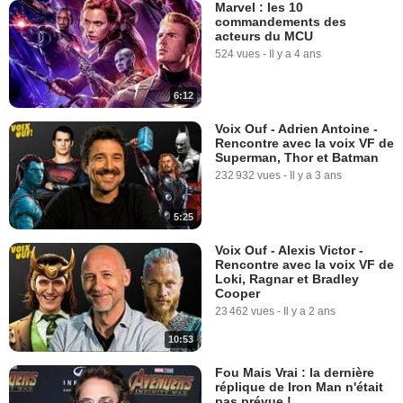
Marvel : les 10
commandements des
acteurs du MCU
524 vues
-
Il y a 4 ans
6:12
Voix Ouf - Adrien Antoine -
Rencontre avec la voix VF de
Superman, Thor et Batman
232 932 vues
-
Il y a 3 ans
5:25
Voix Ouf - Alexis Victor -
Rencontre avec la voix VF de
Loki, Ragnar et Bradley
Cooper
23 462 vues
-
Il y a 2 ans
10:53
Fou Mais Vrai : la dernière
réplique de Iron Man n'était
pas prévue !