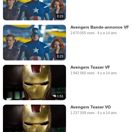
2:23
Avengers Bande-annonce VF
2 670 055 vues
-
Il y a 14 ans
2:23
Avengers Teaser VF
1 942 560 vues
-
Il y a 14 ans
1:51
Avengers Teaser VO
1 237 309 vues
-
Il y a 14 ans