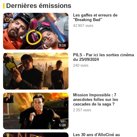
Dernières émissions
Les gaffes et erreurs de
"Breaking Bad"
42 907 vues
9:18
PILS - Par ici les sorties cinéma
du 25/09/2024
240 vues
Mission Impossible : 7
anecdotes folles sur les
cascades de la saga ?
2 357 vues
5:28
Les 30 ans d'AlloCiné au