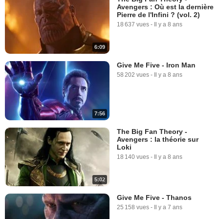
Avengers : Où est la dernière
Pierre de l'Infini ? (vol. 2)
18 637 vues
-
Il y a 8 ans
6:09
Give Me Five - Iron Man
58 202 vues
-
Il y a 8 ans
7:56
The Big Fan Theory -
Avengers : la théorie sur
Loki
18 140 vues
-
Il y a 8 ans
5:02
Give Me Five - Thanos
25 158 vues
-
Il y a 7 ans