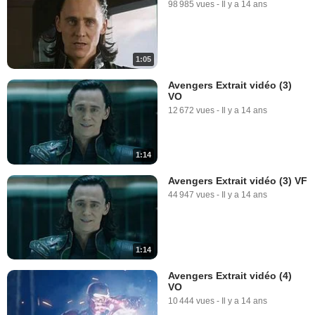
98 985 vues
-
Il y a 14 ans
1:05
Avengers Extrait vidéo (3)
VO
12 672 vues
-
Il y a 14 ans
1:14
Avengers Extrait vidéo (3) VF
44 947 vues
-
Il y a 14 ans
1:14
Avengers Extrait vidéo (4)
VO
10 444 vues
-
Il y a 14 ans