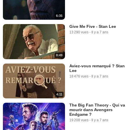
6:35
Give Me Five - Stan Lee
13 290 vues
-
Il y a 7 ans
8:49
Aviez-vous remarqué ? Stan
Lee
18 476 vues
-
Il y a 7 ans
4:11
The Big Fan Theory - Qui va
mourir dans Avengers
Endgame ?
19 208 vues
-
Il y a 7 ans