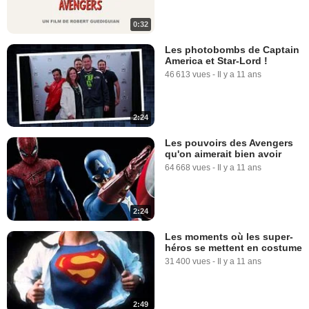
0:32
Les photobombs de Captain
America et Star-Lord !
46 613 vues
-
Il y a 11 ans
2:24
Les pouvoirs des Avengers
qu'on aimerait bien avoir
64 668 vues
-
Il y a 11 ans
2:24
Les moments où les super-
héros se mettent en costume
31 400 vues
-
Il y a 11 ans
2:49