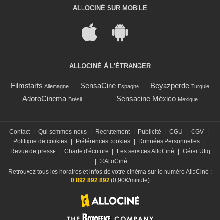
ALLOCINÉ SUR MOBILE
ALLOCINÉ À L'ÉTRANGER
Filmstarts
SensaCine
Beyazperde
Allemagne
Espagne
Turquie
AdoroCinema
Sensacine México
Brésil
Mexique
Contact
|
Qui sommes-nous
|
Recrutement
|
Publicité
|
CGU
|
CGV
|
Politique de cookies
|
Préférences cookies
|
Données Personnelles
|
Revue de presse
|
Charte d'écriture
|
Les services AlloCiné
|
Gérer Utiq
|
©AlloCiné
Retrouvez tous les horaires et infos de votre cinéma sur le numéro AlloCiné :
0 892 892 892
(0,90€/minute)