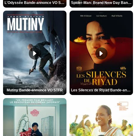
L'Odyssée Bande-annonce VO STFR
Spider-Man: Brand New Day Bande-annonce VO STFR
Mutiny Bande-annonce VO STFR
Les Silences de Riyad Bande-annonce VO STFR