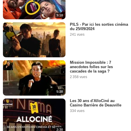
9:18
PILS - Par ici les sorties cinéma
du 25/09/2024
241 vues
Mission Impossible : 7
anecdotes folles sur les
cascades de la saga ?
2 358 vues
5:28
Les 30 ans d'AlloCiné au
Casino Barrière de Deauville
334 vues
2:30