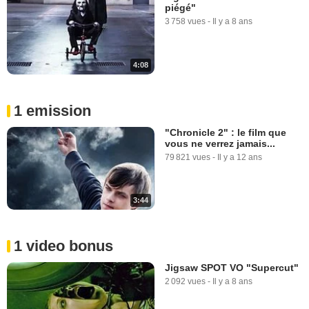
piégé"
3 758 vues
-
Il y a 8 ans
4:08
1 emission
"Chronicle 2" : le film que
vous ne verrez jamais...
79 821 vues
-
Il y a 12 ans
3:44
1 video bonus
Jigsaw SPOT VO "Supercut"
2 092 vues
-
Il y a 8 ans