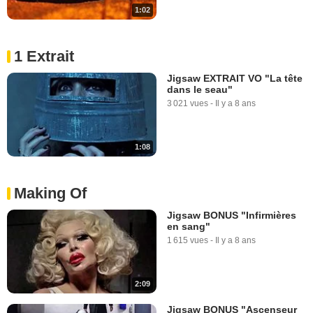
1:02
1 Extrait
Jigsaw EXTRAIT VO "La tête
dans le seau"
3 021 vues
-
Il y a 8 ans
1:08
Making Of
Jigsaw BONUS "Infirmières
en sang"
1 615 vues
-
Il y a 8 ans
2:09
Jigsaw BONUS "Ascenseur