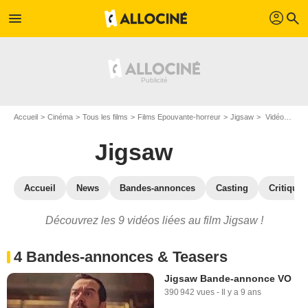
profil
menu
search
Accueil
Cinéma
Tous les films
Films Epouvante-horreur
Jigsaw
Vidéos du film Jigsaw
Jigsaw
Accueil
News
Bandes-annonces
Casting
Critiques
Découvrez les 9 vidéos liées au film Jigsaw !
4 Bandes-annonces & Teasers
Jigsaw Bande-annonce VO
390 942 vues
-
Il y a 9 ans