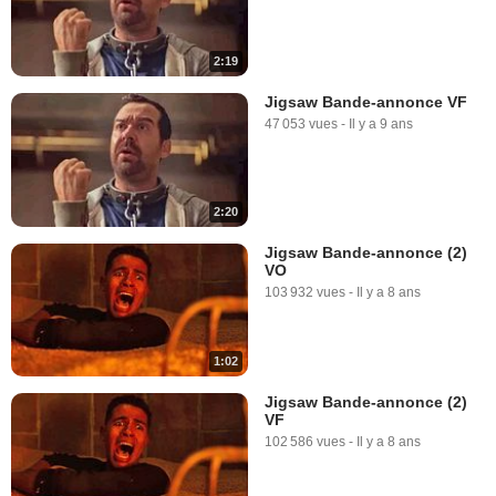
2:19
Jigsaw Bande-annonce VF
47 053 vues
-
Il y a 9 ans
2:20
Jigsaw Bande-annonce (2)
VO
103 932 vues
-
Il y a 8 ans
1:02
Jigsaw Bande-annonce (2)
VF
102 586 vues
-
Il y a 8 ans