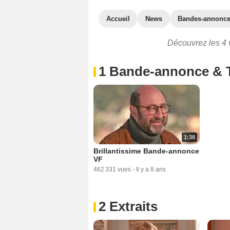
Accueil
News
Bandes-annonc
Découvrez les 4 v
1 Bande-annonce & 
1:38
Brillantissime Bande-annonce
VF
462 331 vues
-
Il y a 8 ans
2 Extraits