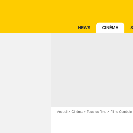
NEWS
CINÉMA
S
Accueil
Cinéma
Tous les films
Films Comédie