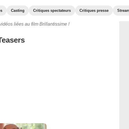
es
Casting
Critiques spectateurs
Critiques presse
Strea
idéos liées au film Brillantissime !
Teasers