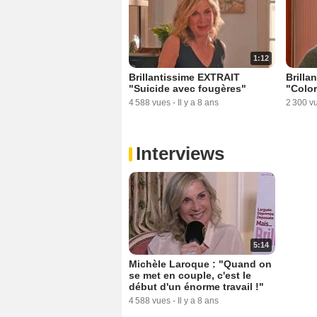
1:12
Brillantissime EXTRAIT
Brilla
"Suicide avec fougères"
"Color
4 588 vues
-
Il y a 8 ans
2 300 v
Interviews
5:14
Michèle Laroque : "Quand on
se met en couple, c'est le
début d'un énorme travail !"
4 588 vues
-
Il y a 8 ans