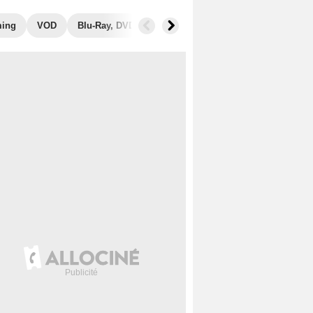
ming
VOD
Blu-Ray, DVD
Photos
Secrets de tournage