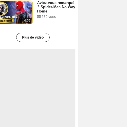
Aviez-vous remarqué
? Spider-Man No Way
Home
55 532 vues
4:36
Plus de vidéo