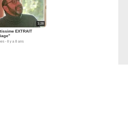
1:28
ntissime EXTRAIT
iage"
ues
-
Il y a 8 ans