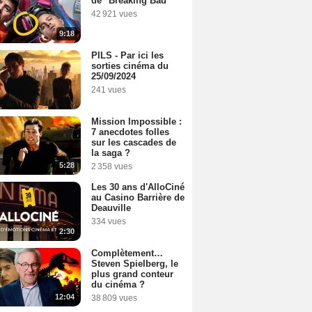
de "Breaking Bad"
42 921 vues
9:18
PILS - Par ici les
sorties cinéma du
25/09/2024
241 vues
Mission Impossible :
7 anecdotes folles
sur les cascades de
la saga ?
5:28
2 358 vues
Les 30 ans d'AlloCiné
au Casino Barrière de
Deauville
334 vues
2:30
Complètement…
Steven Spielberg, le
plus grand conteur
du cinéma ?
12:04
38 809 vues