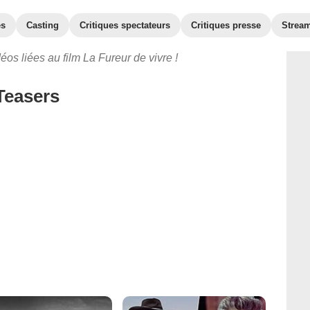
es
Casting
Critiques spectateurs
Critiques presse
Strea
os liées au film La Fureur de vivre !
Teasers