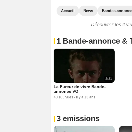
Accueil
News
Bandes-annonc
Découvrez les 4 vidé
1 Bande-annonce & 
2:21
La Fureur de vivre Bande-
annonce VO
48 105 vues
-
Il y a 13 ans
3 emissions