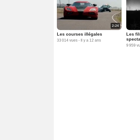
2:24
Les courses illégales
Les fi
specta
33 014 vues
-
Il y a 12 ans
9 959 v