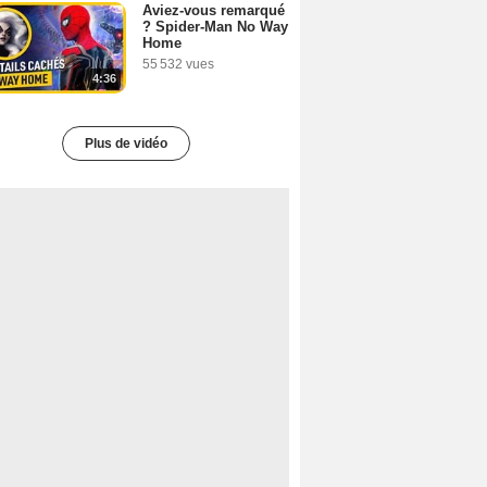
Aviez-vous remarqué
? Spider-Man No Way
Home
55 532 vues
4:36
Plus de vidéo