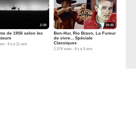
2:38
39:45
lms de 1956 selon les
Ben-Hur, Rio Bravo, La Fureur
teurs
de vivre... Spéciale
Classiques
ues
-
Il y a 11 ans
2 376 vues
-
Il y a 9 ans