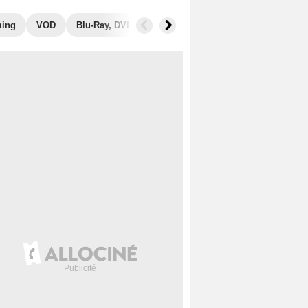
ming
VOD
Blu-Ray, DVD
Photos
Musique
Secrets de