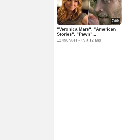
7:09
"Veronica Mars", "American
Stories", "Pawn"...
12 490 vues
-
Il y a 12 ans