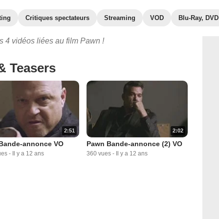
ting
Critiques spectateurs
Streaming
VOD
Blu-Ray, DVD
 4 vidéos liées au film Pawn !
& Teasers
2:51
2:02
Bande-annonce VO
Pawn Bande-annonce (2) VO
ues
-
Il y a 12 ans
360 vues
-
Il y a 12 ans