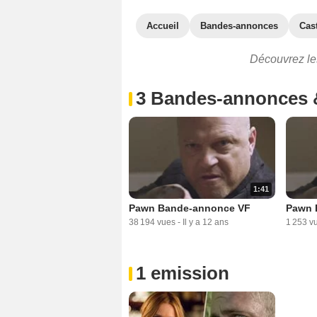
Accueil
Bandes-annonces
Cas
Découvrez les
3 Bandes-annonces 
1:41
Pawn Bande-annonce VF
Pawn 
38 194 vues
-
Il y a 12 ans
1 253 v
1 emission