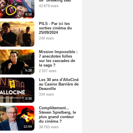
de "Breaking Bad"
42 879 vues
9:18
PILS - Par ici les
sorties cinéma du
25/09/2024
240 vues
Mission Impossible :
7 anecdotes folles
sur les cascades de
la saga ?
5:28
2 357 vues
Les 30 ans d'AlloCiné
au Casino Barrière de
Deauville
334 vues
2:30
Complètement…
Steven Spielberg, le
plus grand conteur
du cinéma ?
12:04
38 783 vues