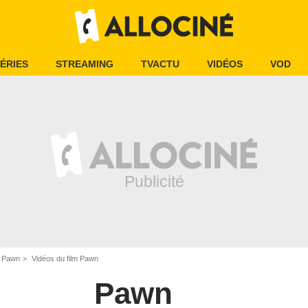
ÉRIES
STREAMING
TVACTU
VIDÉOS
VOD
Pawn
Vidéos du film Pawn
Pawn