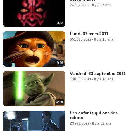
24 307 vues
-
Il y a 16 ans
4:32
Lundi 07 mars 2011
651 025 vues
-
Il y a 15 ans
4:46
Vendredi 23 septembre 2011
138 803 vues
-
Il y a 14 ans
4:50
Les enfants qui ont des
robots
23 992 vues
-
Il y a 12 ans