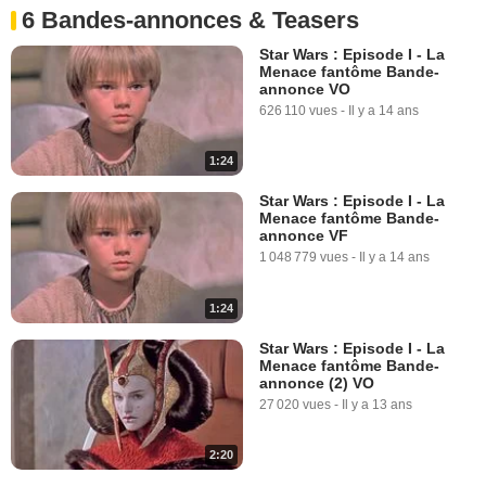
6 Bandes-annonces & Teasers
Star Wars : Episode I - La
Menace fantôme Bande-
annonce VO
626 110 vues
-
Il y a 14 ans
1:24
Star Wars : Episode I - La
Menace fantôme Bande-
annonce VF
1 048 779 vues
-
Il y a 14 ans
1:24
Star Wars : Episode I - La
Menace fantôme Bande-
annonce (2) VO
27 020 vues
-
Il y a 13 ans
2:20