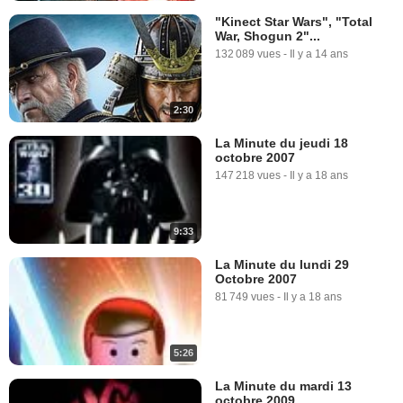
"Kinect Star Wars", "Total
War, Shogun 2"...
132 089 vues
-
Il y a 14 ans
2:30
La Minute du jeudi 18
octobre 2007
147 218 vues
-
Il y a 18 ans
9:33
La Minute du lundi 29
Octobre 2007
81 749 vues
-
Il y a 18 ans
5:26
La Minute du mardi 13
octobre 2009