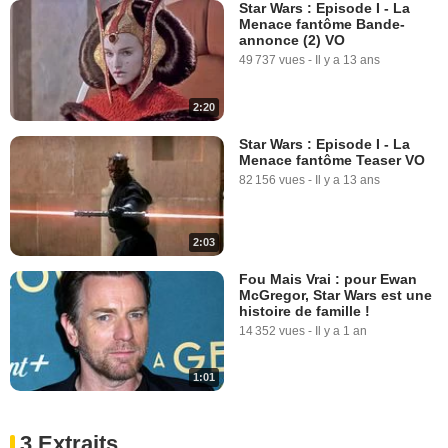
Star Wars : Episode I - La
Menace fantôme Bande-
annonce (2) VO
49 737 vues
-
Il y a 13 ans
2:20
Star Wars : Episode I - La
Menace fantôme Teaser VO
82 156 vues
-
Il y a 13 ans
2:03
Fou Mais Vrai : pour Ewan
McGregor, Star Wars est une
histoire de famille !
14 352 vues
-
Il y a 1 an
1:01
3 Extraits