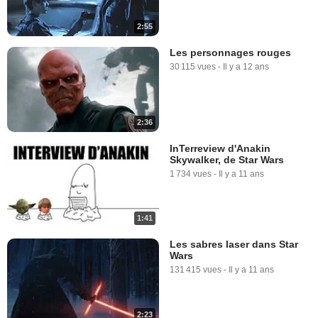
2:55
Les personnages rouges
30 115 vues
-
Il y a 12 ans
2:36
InTerreview d'Anakin
Skywalker, de Star Wars
1 734 vues
-
Il y a 11 ans
1:41
Les sabres laser dans Star
Wars
131 415 vues
-
Il y a 11 ans
2:23