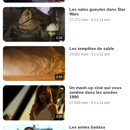
Les sales gueules dans Star
Wars
27 171 vues
-
Il y a 11 ans
2:28
Les tempêtes de sable
19 302 vues
-
Il y a 11 ans
2:59
Un mash-up ciné qui vous
ramène dans les années
1990
27 393 vues
-
Il y a 11 ans
1:47
Les armes badass