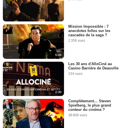
Mission Impossible : 7
anecdotes folles sur les
cascades de la saga ?
2 358 vues
5:28
Les 30 ans d'AlloCiné au
Casino Barrière de Deauville
334 vues
2:30
Complètement… Steven
Spielberg, le plus grand
conteur du cinéma ?
38 806 vues