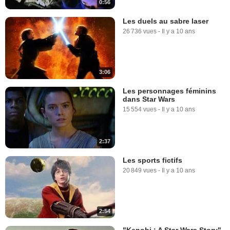
0:56
Les duels au sabre laser
26 736 vues
-
Il y a 10 ans
3:06
Les personnages féminins
dans Star Wars
15 554 vues
-
Il y a 10 ans
2:37
Les sports fictifs
20 849 vues
-
Il y a 10 ans
2:54
"Kenobi : A Star Wars Story",