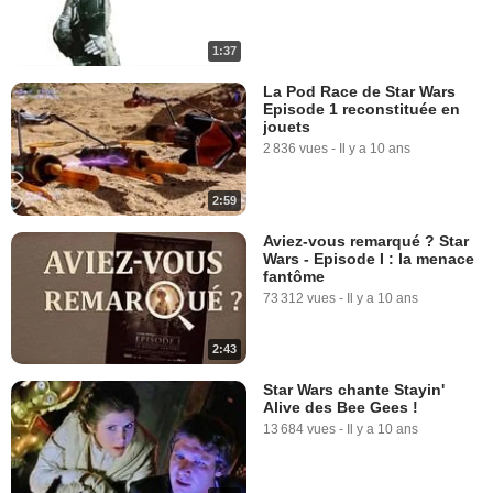
1:37
La Pod Race de Star Wars
Episode 1 reconstituée en
jouets
2 836 vues
-
Il y a 10 ans
2:59
Aviez-vous remarqué ? Star
Wars - Episode I : la menace
fantôme
73 312 vues
-
Il y a 10 ans
2:43
Star Wars chante Stayin'
Alive des Bee Gees !
13 684 vues
-
Il y a 10 ans