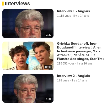
Interviews
Interview 1 - Anglais
1 118 vues
-
Il y a 14 ans
2:22
Grichka Bogdanoff, Igor
Bogdanoff Interview : Alien,
le huitième passager, Mars
Attacks!, Planète 51, La
Planète des singes, Star Trek
215 652 vues
-
Il y a 16 ans
10:08
Interview 2 - Anglais
198 vues
-
Il y a 14 ans
2:59