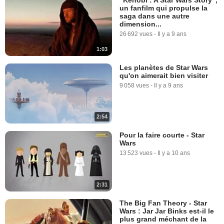
un fanfilm qui propulse la
saga dans une autre
dimension...
26 692 vues
-
Il y a 9 ans
1:03
Les planètes de Star Wars
qu'on aimerait bien visiter
9 058 vues
-
Il y a 9 ans
2:54
Pour la faire courte - Star
Wars
13 523 vues
-
Il y a 10 ans
2:31
The Big Fan Theory - Star
Wars : Jar Jar Binks est-il le
plus grand méchant de la