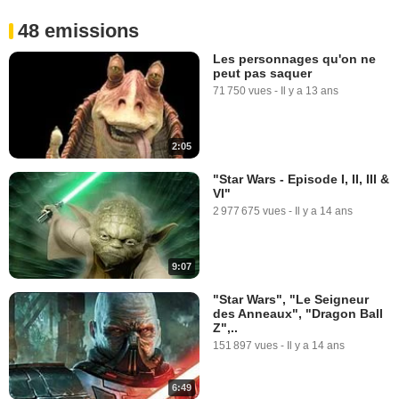
48 emissions
Les personnages qu'on ne
peut pas saquer
71 750 vues
-
Il y a 13 ans
2:05
"Star Wars - Episode I, II, III &
VI"
2 977 675 vues
-
Il y a 14 ans
9:07
"Star Wars", "Le Seigneur
des Anneaux", "Dragon Ball
Z",..
151 897 vues
-
Il y a 14 ans
6:49