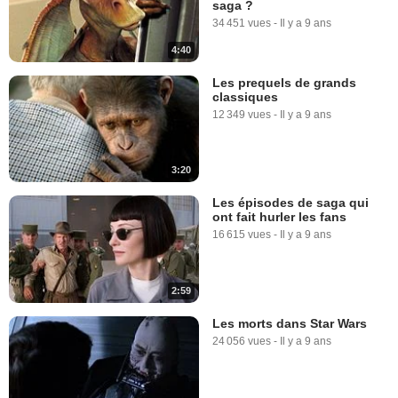
saga ?
34 451 vues
-
Il y a 9 ans
4:40
Les prequels de grands
classiques
12 349 vues
-
Il y a 9 ans
3:20
Les épisodes de saga qui
ont fait hurler les fans
16 615 vues
-
Il y a 9 ans
2:59
Les morts dans Star Wars
24 056 vues
-
Il y a 9 ans