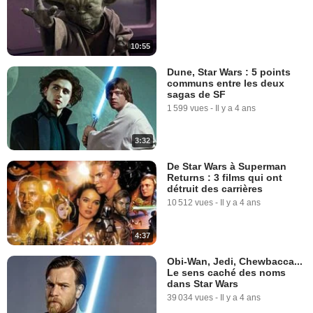
10:55
Dune, Star Wars : 5 points
communs entre les deux
sagas de SF
1 599 vues
-
Il y a 4 ans
3:32
De Star Wars à Superman
Returns : 3 films qui ont
détruit des carrières
10 512 vues
-
Il y a 4 ans
4:37
Obi-Wan, Jedi, Chewbacca...
Le sens caché des noms
dans Star Wars
39 034 vues
-
Il y a 4 ans