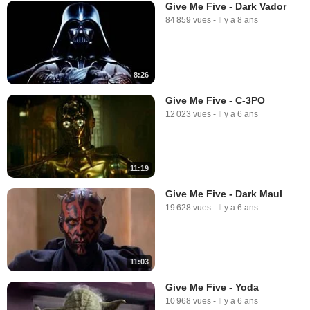
Give Me Five - Dark Vador
84 859 vues
-
Il y a 8 ans
8:26
Give Me Five - C-3PO
12 023 vues
-
Il y a 6 ans
11:19
Give Me Five - Dark Maul
19 628 vues
-
Il y a 6 ans
11:03
Give Me Five - Yoda
10 968 vues
-
Il y a 6 ans