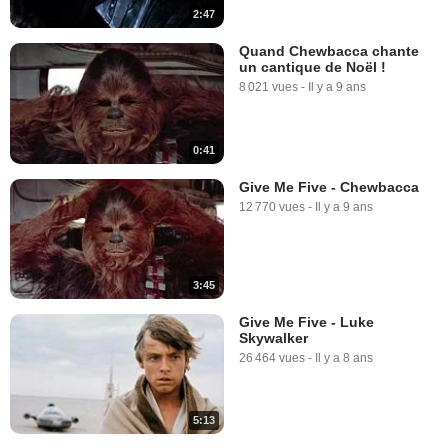
2:47
Quand Chewbacca chante
un cantique de Noël !
8 021 vues
-
Il y a 9 ans
0:41
Give Me Five - Chewbacca
12 770 vues
-
Il y a 9 ans
3:45
Give Me Five - Luke
Skywalker
26 464 vues
-
Il y a 8 ans
5:13