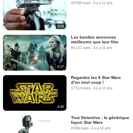
43 599 vues
-
Il y a 11 ans
2:14
Les bandes annonces
meilleures que leur film
80 132 vues
-
Il y a 11 ans
2:17
Regardez les 6 Star Wars
d'un seul coup !
17 514 vues
-
Il y a 11 ans
2:43
True Detective : le générique
façon Star Wars
4 589 vues
-
Il y a 10 ans