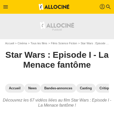
profil
menu
search
Accueil
Cinéma
Tous les films
Films Science Fiction
Star Wars : Episode I - La Menace fantôme
Star Wars : Episode I - La
Menace fantôme
Accueil
News
Bandes-annonces
Casting
Critiques
Découvrez les 67 vidéos liées au film Star Wars : Episode I -
La Menace fantôme !