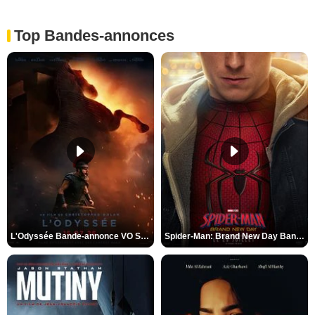
Top Bandes-annonces
L'Odyssée Bande-annonce VO STFR
Spider-Man: Brand New Day Bande-annonce VO STFR