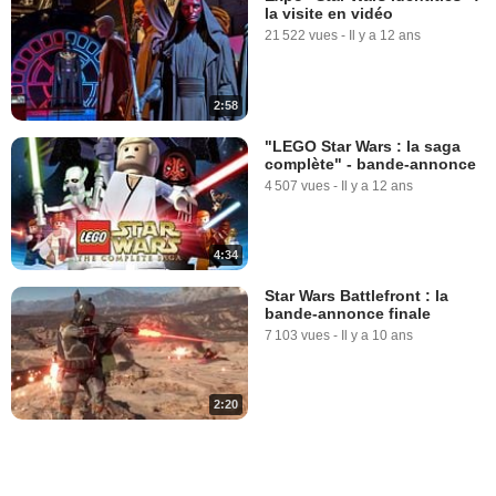
la visite en vidéo
21 522 vues
-
Il y a 12 ans
2:58
"LEGO Star Wars : la saga
complète" - bande-annonce
4 507 vues
-
Il y a 12 ans
4:34
Star Wars Battlefront : la
bande-annonce finale
7 103 vues
-
Il y a 10 ans
2:20