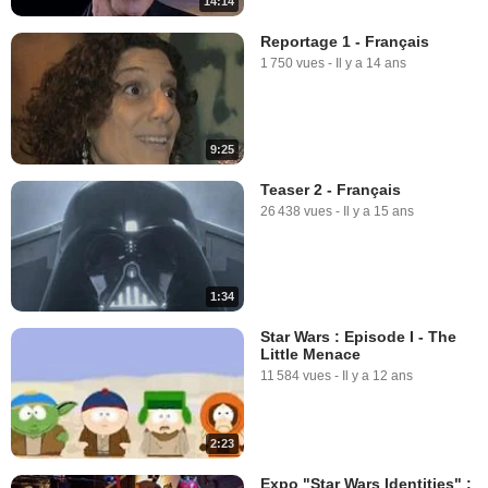
14:14
Reportage 1 - Français
1 750 vues
-
Il y a 14 ans
9:25
Teaser 2 - Français
26 438 vues
-
Il y a 15 ans
1:34
Star Wars : Episode I - The
Little Menace
11 584 vues
-
Il y a 12 ans
2:23
Expo "Star Wars Identities" :