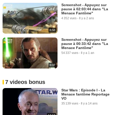
Screenshot - Appuyez sur
pause à 02:03:44 dans "La
Menace Fantôme"
4 352 vues
-
Il y a 2 ans
0:50
Screenshot - Appuyez sur
pause à 00:33:42 dans "La
Menace Fantôme"
54 337 vues
-
Il y a 1 an
0:37
7 videos bonus
Star Wars : Episode I - La
Menace fantôme Reportage
VO
35 139 vues
-
Il y a 14 ans