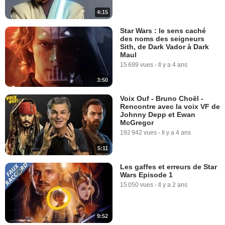
4:15
Star Wars : le sens caché
des noms des seigneurs
Sith, de Dark Vador à Dark
Maul
15 699 vues
-
Il y a 4 ans
3:50
Voix Ouf - Bruno Choël -
Rencontre avec la voix VF de
Johnny Depp et Ewan
McGregor
192 942 vues
-
Il y a 4 ans
5:11
Les gaffes et erreurs de Star
Wars Episode 1
15 050 vues
-
Il y a 2 ans
9:52