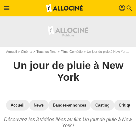
profil
menu
search
Accueil
Cinéma
Tous les films
Films Comédie
Un jour de pluie à New York
Vi
Un jour de pluie à New
York
Accueil
News
Bandes-annonces
Casting
Critiques
Découvrez les 3 vidéos liées au film Un jour de pluie à New
York !