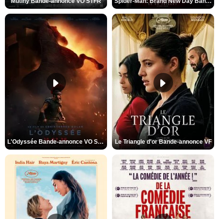
Mutiny Bande-annonce VO STFR
Spider-Man: Brand New Day Bande-annonce VO STFR
L'Odyssée Bande-annonce VO STFR
Le Triangle d'or Bande-annonce VF