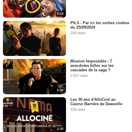
9:18
PILS - Par ici les sorties cinéma
du 25/09/2024
240 vues
Mission Impossible : 7
anecdotes folles sur les
cascades de la saga ?
2 357 vues
5:28
Les 30 ans d'AlloCiné au
Casino Barrière de Deauville
334 vues
2:30