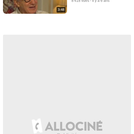
8 418 vues
-
Il y a 6 ans
3:48