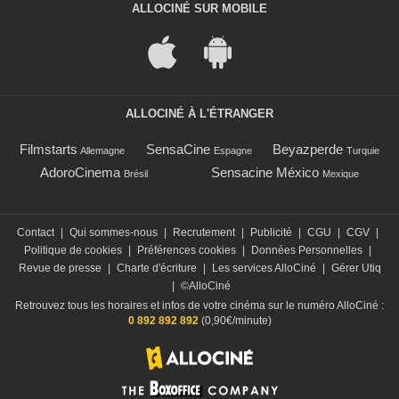
ALLOCINÉ SUR MOBILE
ALLOCINÉ À L'ÉTRANGER
Filmstarts
SensaCine
Beyazperde
Allemagne
Espagne
Turquie
AdoroCinema
Sensacine México
Brésil
Mexique
Contact
|
Qui sommes-nous
|
Recrutement
|
Publicité
|
CGU
|
CGV
|
Politique de cookies
|
Préférences cookies
|
Données Personnelles
|
Revue de presse
|
Charte d'écriture
|
Les services AlloCiné
|
Gérer Utiq
|
©AlloCiné
Retrouvez tous les horaires et infos de votre cinéma sur le numéro AlloCiné :
0 892 892 892
(0,90€/minute)