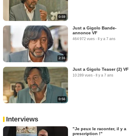
0:59
Just a Gigolo Bande-
annonce VF
464 972 vues
-
Il y a 7 ans
2:16
Just a Gigolo Teaser (2) VF
10 289 vues
-
Il y a 7 ans
0:56
Interviews
"Je peux le raconter, il y a
prescription !"