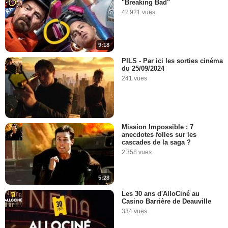
"Breaking Bad"
42 921 vues
9:18
PILS - Par ici les sorties cinéma
du 25/09/2024
241 vues
Mission Impossible : 7
anecdotes folles sur les
cascades de la saga ?
2 358 vues
5:28
Les 30 ans d'AlloCiné au
Casino Barrière de Deauville
334 vues