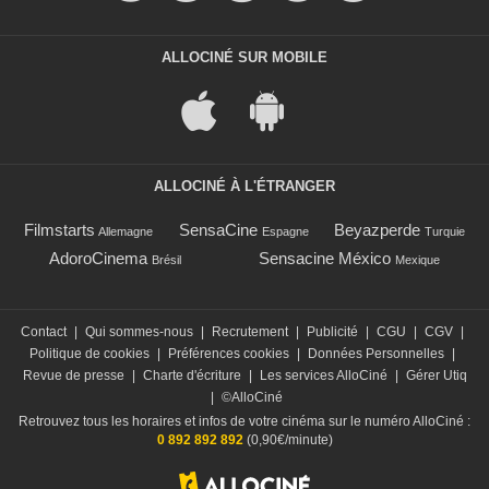
ALLOCINÉ SUR MOBILE
ALLOCINÉ À L'ÉTRANGER
Filmstarts
SensaCine
Beyazperde
Allemagne
Espagne
Turquie
AdoroCinema
Sensacine México
Brésil
Mexique
Contact
|
Qui sommes-nous
|
Recrutement
|
Publicité
|
CGU
|
CGV
|
Politique de cookies
|
Préférences cookies
|
Données Personnelles
|
Revue de presse
|
Charte d'écriture
|
Les services AlloCiné
|
Gérer Utiq
|
©AlloCiné
Retrouvez tous les horaires et infos de votre cinéma sur le numéro AlloCiné :
0 892 892 892
(0,90€/minute)