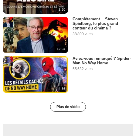
2:30
Complètement… Steven
Spielberg, le plus grand
conteur du cinéma ?
38 809 vues
12:04
Aviez-vous remarqué ? Spider-
Man No Way Home
55 532 vues
4:36
Plus de vidéo