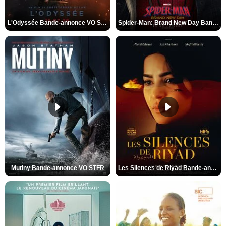
L'Odyssée Bande-annonce VO STFR
Spider-Man: Brand New Day Bande-annonce VO STFR
Mutiny Bande-annonce VO STFR
Les Silences de Riyad Bande-annonce VO STFR