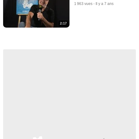
1 963 vues
-
Il y a 7 ans
2:17