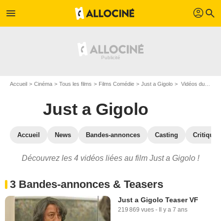
profil
menu
search
Accueil
Cinéma
Tous les films
Films Comédie
Just a Gigolo
Vidéos du film Just a Gigolo
Just a Gigolo
Accueil
News
Bandes-annonces
Casting
Critiques
Découvrez les 4 vidéos liées au film Just a Gigolo !
3 Bandes-annonces & Teasers
Just a Gigolo Teaser VF
219 869 vues
-
Il y a 7 ans