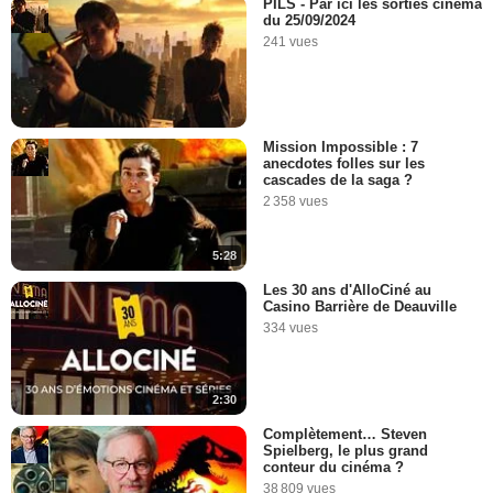
PILS - Par ici les sorties cinéma
du 25/09/2024
241 vues
Mission Impossible : 7
anecdotes folles sur les
cascades de la saga ?
2 358 vues
5:28
Les 30 ans d'AlloCiné au
Casino Barrière de Deauville
334 vues
2:30
Complètement… Steven
Spielberg, le plus grand
conteur du cinéma ?
38 809 vues