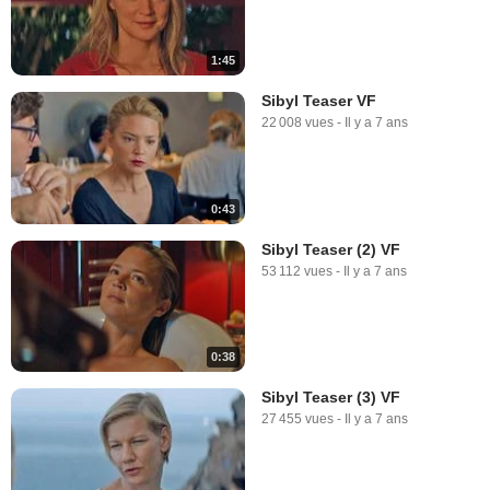
1:45
Sibyl Teaser VF
22 008 vues
-
Il y a 7 ans
0:43
Sibyl Teaser (2) VF
53 112 vues
-
Il y a 7 ans
0:38
Sibyl Teaser (3) VF
27 455 vues
-
Il y a 7 ans