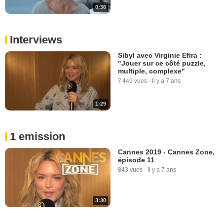
0:36
Interviews
Sibyl avec Virginie Efira :
"Jouer sur ce côté puzzle,
multiple, complexe"
7 449 vues
-
Il y a 7 ans
1:29
1 emission
Cannes 2019 - Cannes Zone,
épisode 11
843 vues
-
Il y a 7 ans
3:30