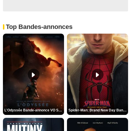
Top Bandes-annonces
L'Odyssée Bande-annonce VO STFR
Spider-Man: Brand New Day Bande-annonce VO STFR