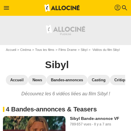
profil
menu
search
Accueil
Cinéma
Tous les films
Films Drame
Sibyl
Vidéos du film Sibyl
Sibyl
Accueil
News
Bandes-annonces
Casting
Critiques
Découvrez les 6 vidéos liées au film Sibyl !
4 Bandes-annonces & Teasers
Sibyl Bande-annonce VF
789 657 vues
-
Il y a 7 ans