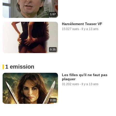
1:57
Harcèlement Teaser VF
15 027 vues
-
Il y a 13 ans
0:35
1 emission
Les filles qu'il ne faut pas
plaquer
31 202 vues
-
Il y a 13 ans
2:28