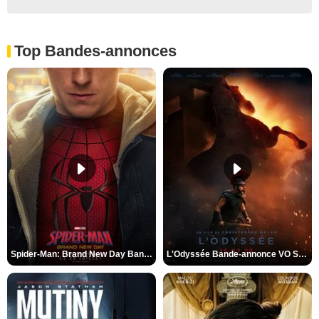
Top Bandes-annonces
Spider-Man: Brand New Day Bande-annonce VO STFR
L'Odyssée Bande-annonce VO STFR