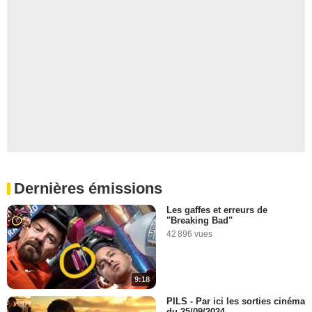
Dernières émissions
Les gaffes et erreurs de
"Breaking Bad"
42 896 vues
9:18
PILS - Par ici les sorties cinéma
du 25/09/2024