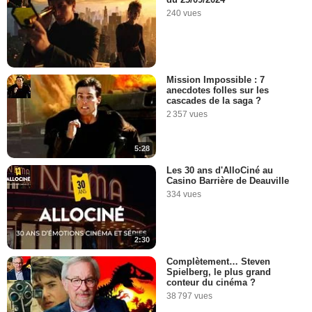
240 vues
Mission Impossible : 7
anecdotes folles sur les
cascades de la saga ?
2 357 vues
5:28
Les 30 ans d'AlloCiné au
Casino Barrière de Deauville
334 vues
2:30
Complètement… Steven
Spielberg, le plus grand
conteur du cinéma ?
38 797 vues