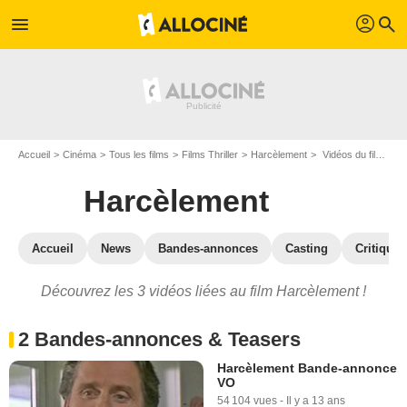
profil
menu
search
Accueil
Cinéma
Tous les films
Films Thriller
Harcèlement
Vidéos du film Harcèlement
Harcèlement
Accueil
News
Bandes-annonces
Casting
Critiques
Découvrez les 3 vidéos liées au film Harcèlement !
2 Bandes-annonces & Teasers
Harcèlement Bande-annonce
VO
54 104 vues
-
Il y a 13 ans