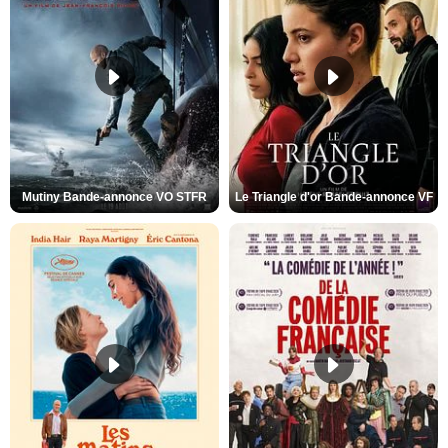
Mutiny Bande-annonce VO STFR
Le Triangle d'or Bande-annonce VF