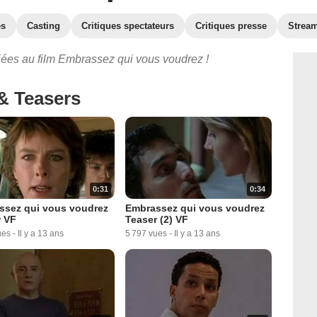
es
Casting
Critiques spectateurs
Critiques presse
Strea
iées au film Embrassez qui vous voudrez !
& Teasers
0:31
0:34
ssez qui vous voudrez
Embrassez qui vous voudrez
r VF
Teaser (2) VF
ues
-
Il y a 13 ans
5 797 vues
-
Il y a 13 ans