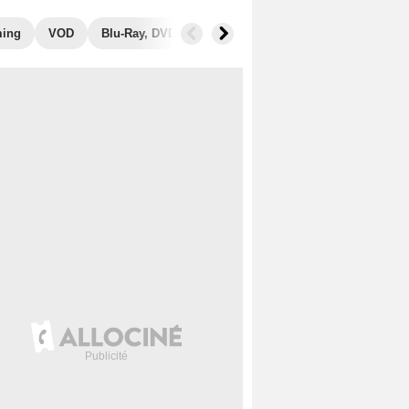
ming
VOD
Blu-Ray, DVD
Photos
Secrets de tournage