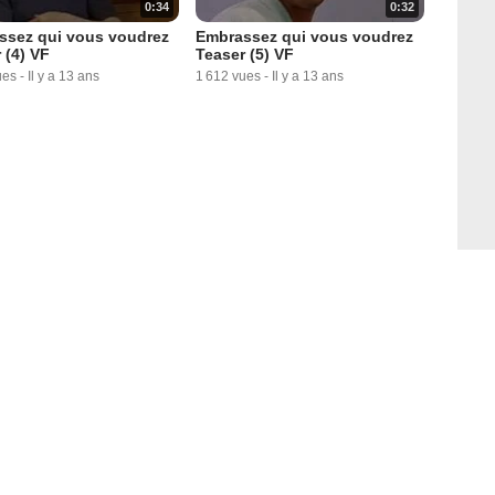
0:34
0:32
ssez qui vous voudrez
Embrassez qui vous voudrez
 (4) VF
Teaser (5) VF
ues
-
Il y a 13 ans
1 612 vues
-
Il y a 13 ans