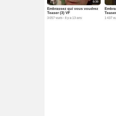
0:30
Embrassez qui vous voudrez
Embra
Teaser (3) VF
Teaser
3 057 vues
-
Il y a 13 ans
1 437 v