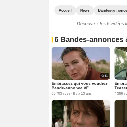
Accueil
News
Bandes-annonc
Découvrez les 6 vidéos l
6 Bandes-annonces 
0:41
Embrassez qui vous voudrez
Embra
Bande-annonce VF
Tease
60 703 vues
-
Il y a 13 ans
4 386 v