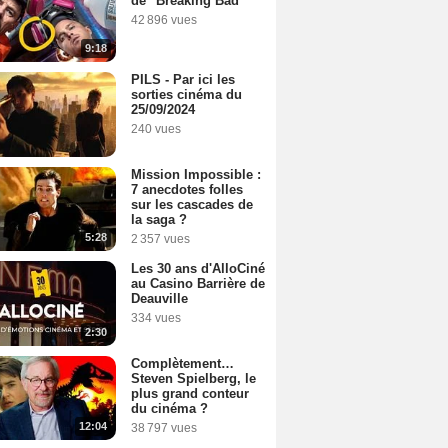
de "Breaking Bad"
42 896 vues
9:18
PILS - Par ici les
sorties cinéma du
25/09/2024
240 vues
Mission Impossible :
7 anecdotes folles
sur les cascades de
la saga ?
5:28
2 357 vues
Les 30 ans d'AlloCiné
au Casino Barrière de
Deauville
334 vues
2:30
Complètement…
Steven Spielberg, le
plus grand conteur
du cinéma ?
12:04
38 797 vues