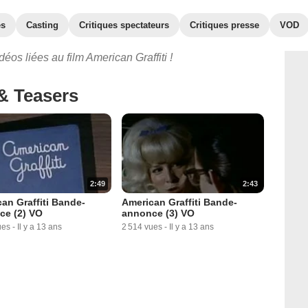
es
Casting
Critiques spectateurs
Critiques presse
VOD
éos liées au film American Graffiti !
& Teasers
2:49
2:43
an Graffiti Bande-
American Graffiti Bande-
ce (2) VO
annonce (3) VO
ues
-
Il y a 13 ans
2 514 vues
-
Il y a 13 ans