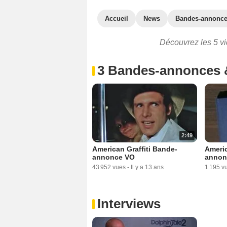
Accueil
News
Bandes-annonc
Découvrez les 5 vid
3 Bandes-annonces 
2:49
American Graffiti Bande-
Americ
annonce VO
annon
43 952 vues
-
Il y a 13 ans
1 195 v
Interviews