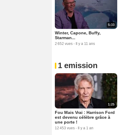
5:33
Winter, Capone, Buffy,
Starman...
2 652 vues
-
Il y a 11 ans
1 emission
1:25
Fou Mais Vrai : Harrison Ford
est devenu célèbre grâce à
une porte !
12 453 vues
-
Il y a 1 an