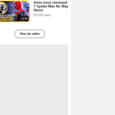
Aviez-vous remarqué
? Spider-Man No Way
Home
55 530 vues
4:36
Plus de vidéo