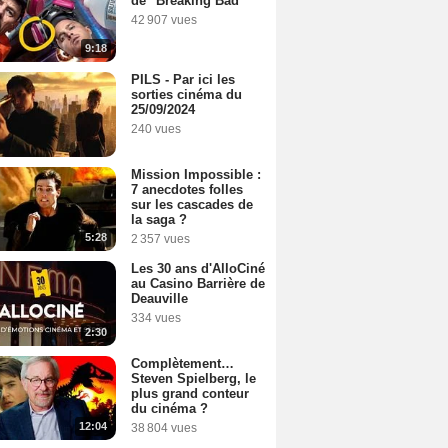
de "Breaking Bad"
42 907 vues
9:18
PILS - Par ici les
sorties cinéma du
25/09/2024
240 vues
Mission Impossible :
7 anecdotes folles
sur les cascades de
la saga ?
5:28
2 357 vues
Les 30 ans d'AlloCiné
au Casino Barrière de
Deauville
334 vues
2:30
Complètement…
Steven Spielberg, le
plus grand conteur
du cinéma ?
12:04
38 804 vues