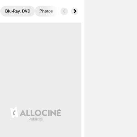
Blu-Ray, DVD
Photos
Musique
Secrets de tournage
R