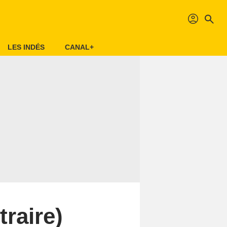
profil
search
LES INDÉS
CANAL+
traire)