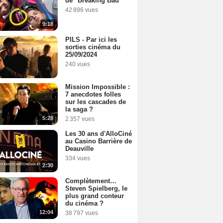
de "Breaking Bad"
42 896 vues
9:18
PILS - Par ici les
sorties cinéma du
25/09/2024
240 vues
Mission Impossible :
7 anecdotes folles
sur les cascades de
la saga ?
5:28
2 357 vues
Les 30 ans d'AlloCiné
au Casino Barrière de
Deauville
334 vues
2:30
Complètement…
Steven Spielberg, le
plus grand conteur
du cinéma ?
12:04
38 797 vues