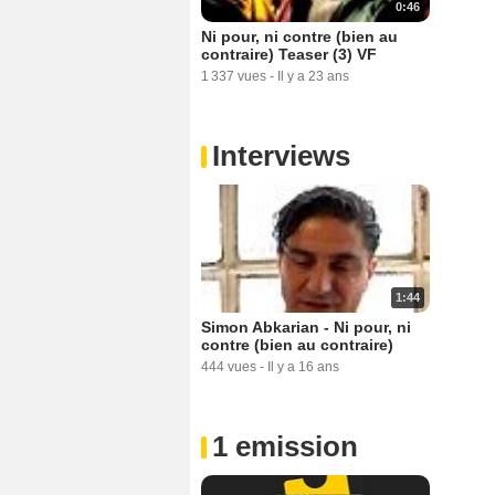
0:46
Ni pour, ni contre (bien au
contraire) Teaser (3) VF
1 337 vues
-
Il y a 23 ans
Interviews
1:44
Simon Abkarian - Ni pour, ni
contre (bien au contraire)
444 vues
-
Il y a 16 ans
1 emission