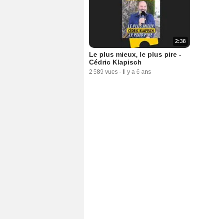
2:38
Le plus mieux, le plus pire -
Cédric Klapisch
2 589 vues
-
Il y a 6 ans