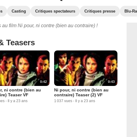
es
Casting
Critiques spectateurs
Critiques presse
Blu-Ra
au film Ni pour, ni contre (bien au contraire) !
& Teasers
0:42
0:43
r, ni contre (bien au
Ni pour, ni contre (bien au
ire) Teaser VF
contraire) Teaser (2) VF
ues
-
Il y a 23 ans
1 037 vues
-
Il y a 23 ans