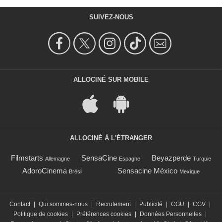
SUIVEZ-NOUS
ALLOCINÉ SUR MOBILE
ALLOCINÉ À L'ÉTRANGER
Filmstarts
SensaCine
Beyazperde
Allemagne
Espagne
Turquie
AdoroCinema
Sensacine México
Brésil
Mexique
Contact
|
Qui sommes-nous
|
Recrutement
|
Publicité
|
CGU
|
CGV
|
Politique de cookies
|
Préférences cookies
|
Données Personnelles
|