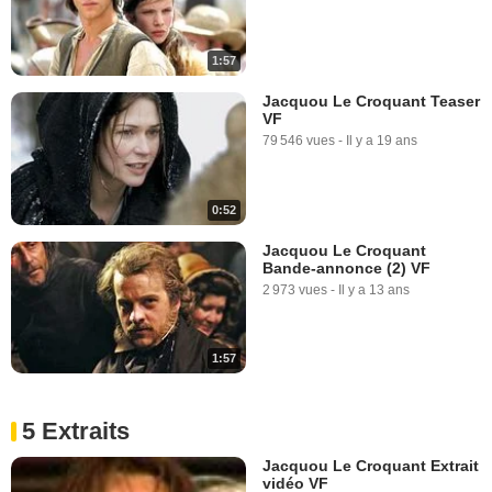
1:57
Jacquou Le Croquant Teaser
VF
79 546 vues
-
Il y a 19 ans
0:52
Jacquou Le Croquant
Bande-annonce (2) VF
2 973 vues
-
Il y a 13 ans
1:57
5 Extraits
Jacquou Le Croquant Extrait
vidéo VF