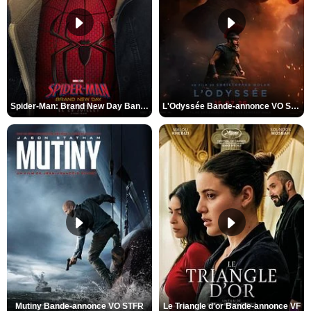
Spider-Man: Brand New Day Bande-annonce VO STFR
L'Odyssée Bande-annonce VO STFR
Mutiny Bande-annonce VO STFR
Le Triangle d'or Bande-annonce VF