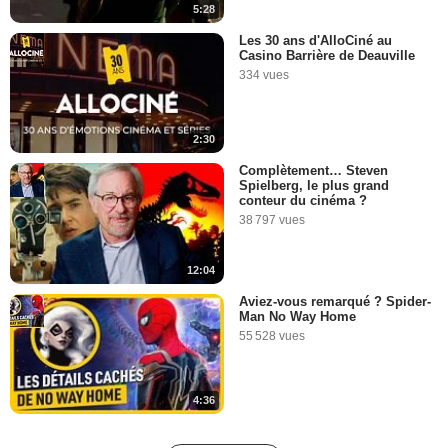
5:28
Les 30 ans d'AlloCiné au
Casino Barrière de Deauville
334 vues
2:30
Complètement… Steven
Spielberg, le plus grand
conteur du cinéma ?
38 797 vues
12:04
Aviez-vous remarqué ? Spider-
Man No Way Home
55 528 vues
4:36