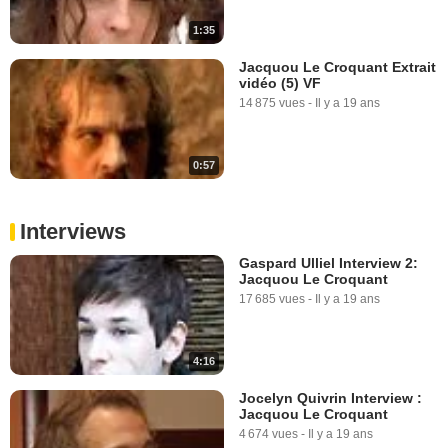
1:35
Jacquou Le Croquant Extrait
vidéo (5) VF
14 875 vues
-
Il y a 19 ans
0:57
Interviews
Gaspard Ulliel Interview 2:
Jacquou Le Croquant
17 685 vues
-
Il y a 19 ans
4:16
Jocelyn Quivrin Interview :
Jacquou Le Croquant
4 674 vues
-
Il y a 19 ans