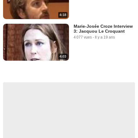
4:18
Marie-Josée Croze Interview
3: Jacquou Le Croquant
4 077 vues
-
Il y a 19 ans
4:03