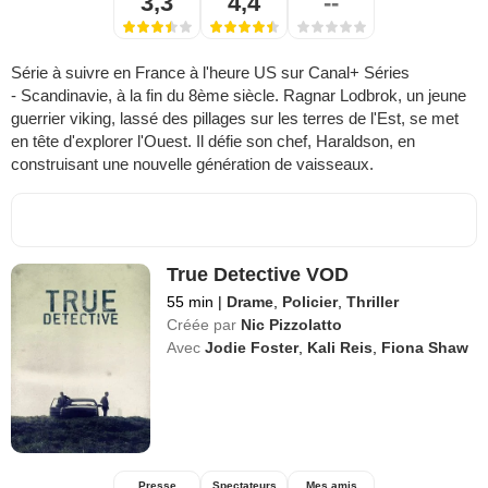
3,3
4,4
--
Série à suivre en France à l'heure US sur Canal+ Séries
- Scandinavie, à la fin du 8ème siècle. Ragnar Lodbrok, un jeune
guerrier viking, lassé des pillages sur les terres de l'Est, se met
en tête d'explorer l'Ouest. Il défie son chef, Haraldson, en
construisant une nouvelle génération de vaisseaux.
True Detective VOD
55 min
|
Drame
,
Policier
,
Thriller
Créée par
Nic Pizzolatto
Avec
Jodie Foster
,
Kali Reis
,
Fiona Shaw
Presse
Spectateurs
Mes amis