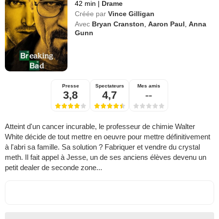
Top sorties en VOD
42 min
|
Drame
Créée par
Vince Gilligan
Tous les films en VOD
Avec
Bryan Cranston
,
Aaron Paul
,
Anna
Gunn
Presse
Spectateurs
Mes amis
3,8
4,7
--
Atteint d'un cancer incurable, le professeur de chimie Walter
White décide de tout mettre en oeuvre pour mettre définitivement
à l'abri sa famille. Sa solution ? Fabriquer et vendre du crystal
meth. Il fait appel à Jesse, un de ses anciens élèves devenu un
petit dealer de seconde zone...