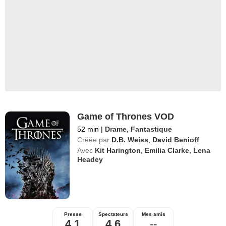
Game of Thrones VOD
52 min
|
Drame
,
Fantastique
Créée par
D.B. Weiss
,
David Benioff
Avec
Kit Harington
,
Emilia Clarke
,
Lena
Headey
Presse
Spectateurs
Mes amis
4,1
4,6
--