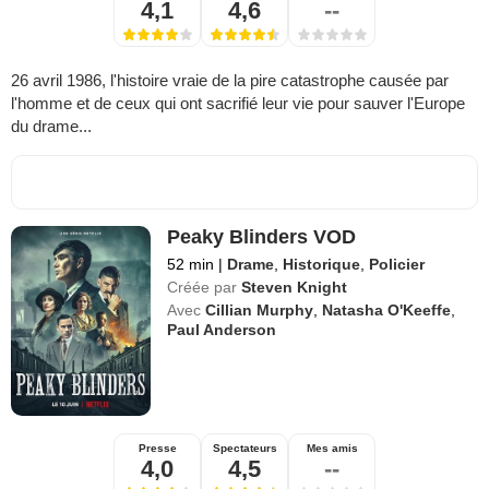
4,1
4,6
--
26 avril 1986, l'histoire vraie de la pire catastrophe causée par
l'homme et de ceux qui ont sacrifié leur vie pour sauver l'Europe
du drame...
Peaky Blinders VOD
52 min
|
Drame
,
Historique
,
Policier
Créée par
Steven Knight
Avec
Cillian Murphy
,
Natasha O'Keeffe
,
Paul Anderson
Presse
Spectateurs
Mes amis
4,0
4,5
--