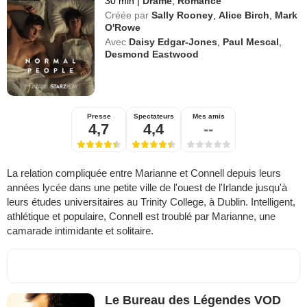
30 min
|
Drame
,
Romance
Créée par
Sally Rooney
,
Alice Birch
,
Mark
O'Rowe
Avec
Daisy Edgar-Jones
,
Paul Mescal
,
Desmond Eastwood
Presse
Spectateurs
Mes amis
4,7
4,4
--
La relation compliquée entre Marianne et Connell depuis leurs
années lycée dans une petite ville de l'ouest de l'Irlande jusqu'à
leurs études universitaires au Trinity College, à Dublin. Intelligent,
athlétique et populaire, Connell est troublé par Marianne, une
camarade intimidante et solitaire.
Le Bureau des Légendes VOD