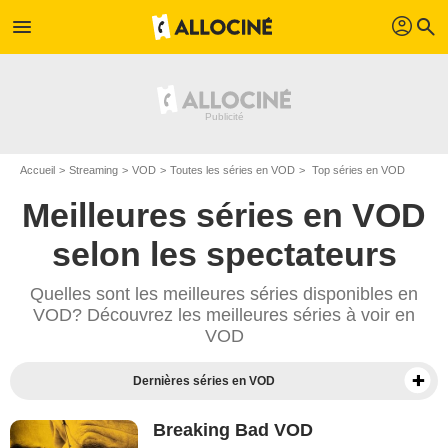
profil
menu
search
Accueil
Streaming
VOD
Toutes les séries en VOD
Top séries en VOD
Meilleures séries en VOD
selon les spectateurs
Quelles sont les meilleures séries disponibles en
VOD? Découvrez les meilleures séries à voir en
VOD
Dernières séries en VOD
Derniers films en VOD
Breaking Bad VOD