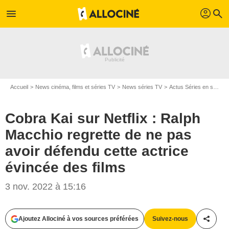
profil
menu
search
Accueil
News cinéma, films et séries TV
News séries TV
Actus Séries en streaming
Cobra Kai sur Netflix : Ralph
Macchio regrette de ne pas
avoir défendu cette actrice
évincée des films
3 nov. 2022 à 15:16
Ajoutez Allociné à vos sources préférées
Suivez-nous
Partag