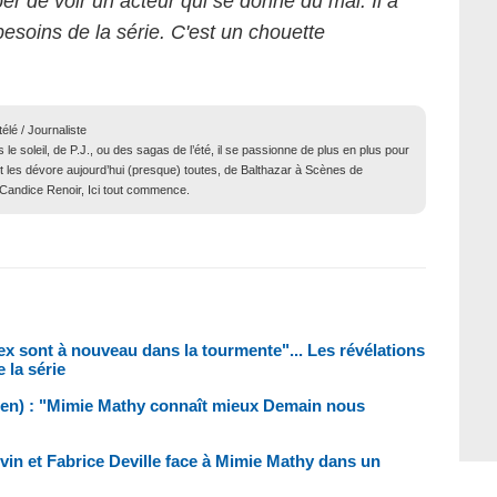
r de voir un acteur qui se donne du mal. Il a
 besoins de la série. C'est un chouette
élé / Journaliste
e soleil, de P.J., ou des sagas de l’été, il se passionne de plus en plus pour
 Et les dévore aujourd’hui (presque) toutes, de Balthazar à Scènes de
Candice Renoir, Ici tout commence.
ex sont à nouveau dans la tourmente"... Les révélations
 la série
ien) : "Mimie Mathy connaît mieux Demain nous
vin et Fabrice Deville face à Mimie Mathy dans un