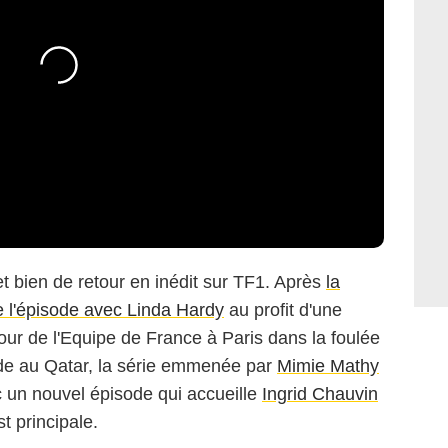
et bien de retour en inédit sur TF1. Après
la
 l'épisode avec Linda Hardy
au profit d'une
our de l'Equipe de France à Paris dans la foulée
de au Qatar, la série emmenée par
Mimie Mathy
c un nouvel épisode qui accueille
Ingrid Chauvin
t principale.