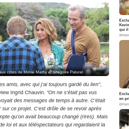
Exclu
Kevin
qui i
diman
 aux côtés de Mimie Mathy et Grégoire Paturel.
es amis, avec qui j’ai toujours gardé du lien"
,
view Ingrid Chauvin.
"On ne s’était pas vus
Exclu
en pr
oyait des messages de temps à autre. C’était
diman
sur ce projet. C’est drôle de se revoir après
mpte qu’on avait beaucoup changé (rires). Mais
 de loi et aux téléspectateurs qui regardaient la