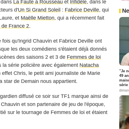
u dans
La Faute à Rousseau
et
Infidèle
, dans le
teurs d'
Un Si Grand Soleil
:
Fabrice Deville
, qui
Ne
Laure, et
Maëlle Mietton
, qui a récemment fait
n de France 2
.
e fois qu'Ingrid Chauvin et Fabrice Deville ont
sque les deux comédiens s'étaient déjà donnés
scènes des saisons 2 et 3 de
Femmes de loi
PHILIPPE WARRIN/TF1
 la série policière avec également
Natacha
"Je n
 effet Chris, le petit ami journaliste de Marie
49 an
maiso
 la star de Demain nous appartient.
série 
diman
gardien diffusé ce soir sur TF1 marque ainsi de
d Chauvin et son partenaire de jeu de l'époque,
mitié sur le tournage de Femmes de loi et étaient