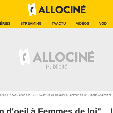
ÉRIES
STREAMING
TVACTU
VIDÉOS
VOD
éries
News Séries à la TV
"C'est un joli clin d'oeil à Femmes de loi"... Ingrid Chauvin et Fabrice Deville
in d'oeil à Femmes de loi"... 