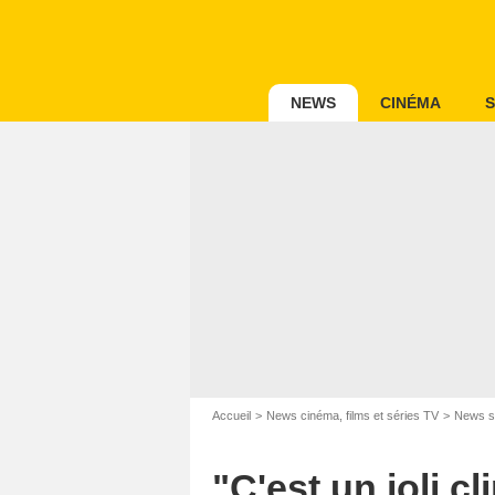
NEWS
CINÉMA
S
Accueil
News cinéma, films et séries TV
News s
"C'est un joli cl