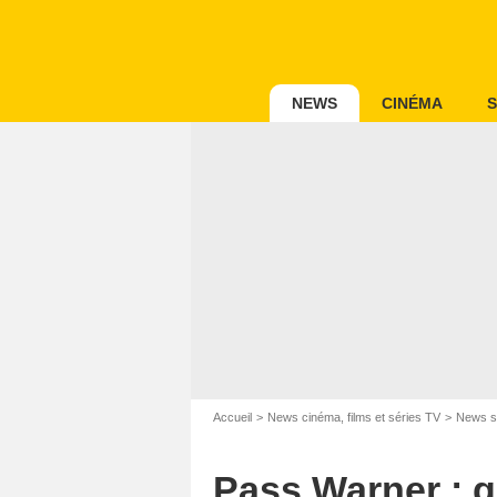
NEWS
CINÉMA
S
Accueil
News cinéma, films et séries TV
News s
Pass Warner : qu