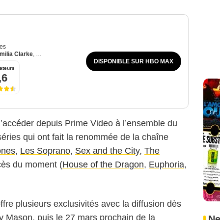
es
milia Clarke
,
Lena Headey
DISPONIBLE SUR HBO MAX
ateurs
,6
d’accéder depuis Prime Video à l’ensemble du
ries qui ont fait la renommée de la chaîne
ones
,
Les Soprano
,
Sex and the City
,
The
cès du moment (
House of the Dragon
,
Euphoria
,
fre plusieurs exclusivités avec la diffusion dès
ry Mason
, puis le 27 mars prochain de la
Ne