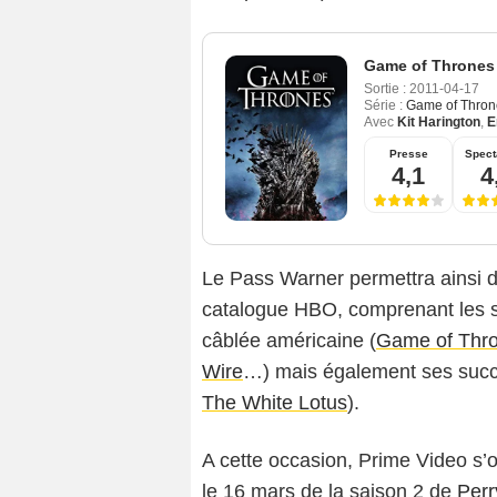
Game of Thrones
Sortie :
2011-04-17
Série :
Game of Thron
Avec
Kit Harington
,
E
Presse
Spect
4,1
4
Le Pass Warner permettra ainsi 
catalogue HBO, comprenant les sé
câblée américaine (
Game of Thr
Wire
…) mais également ses suc
The White Lotus
).
A cette occasion, Prime Video s’of
le 16 mars de la saison 2 de
Per