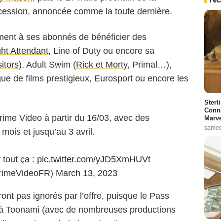
cession
, annoncée comme la toute dernière.
ent à ses abonnés de bénéficier des
ght Attendant
, Line of Duty ou encore sa
sitors
), Adult Swim (
Rick et Morty
, Primal…),
e de films prestigieux, Eurosport ou encore les
Sterl
Conno
rime Video à partir du 16/03, avec des
Marve
samed
 mois et jusqu’au 3 avril.
 tout ça :
pic.twitter.com/yJD5XmHUVt
rimeVideoFR)
March 13, 2023
ont pas ignorés par l’offre, puisque le Pass
 à Toonami (avec de nombreuses productions