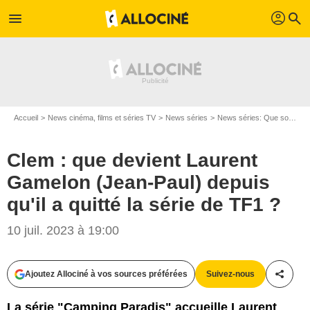
profil
menu
search
Accueil
News cinéma, films et séries TV
News séries
News séries: Que sont-ils devenus ?
Clem : que devient Laurent
Gamelon (Jean-Paul) depuis
qu'il a quitté la série de TF1 ?
10 juil. 2023 à 19:00
Ajoutez Allociné à vos sources préférées
Suivez-nous
Partag
La série "Camping Paradis" accueille Laurent