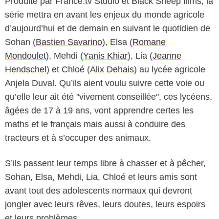
Produite par France.tv Studio et Black Sheep films, la
série mettra en avant les enjeux du monde agricole
d’aujourd’hui et de demain en suivant le quotidien de
Sohan (
Bastien Savarino
), Elsa (
Romane
Mondoulet
), Mehdi (
Yanis Khiar
), Lia (
Jeanne
Hendschel
) et Chloé (
Alix Dehais
) au lycée agricole
Anjela Duval. Qu’ils aient voulu suivre cette voie ou
qu’elle leur ait été "vivement conseillée", ces lycéens,
âgées de 17 à 19 ans, vont apprendre certes les
maths et le français mais aussi à conduire des
tracteurs et à s’occuper des animaux.
S’ils passent leur temps libre à chasser et à pêcher,
Sohan, Elsa, Mehdi, Lia, Chloé et leurs amis sont
avant tout des adolescents normaux qui devront
jongler avec leurs rêves, leurs doutes, leurs espoirs
et leurs problèmes.