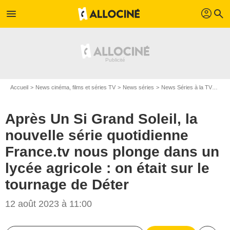
profil
menu
search
Accueil
News cinéma, films et séries TV
News séries
News Séries à la TV
Aprè
Après Un Si Grand Soleil, la
nouvelle série quotidienne
France.tv nous plonge dans un
lycée agricole : on était sur le
tournage de Déter
12 août 2023 à 11:00
Jean-Philippe BALTEL - FTV