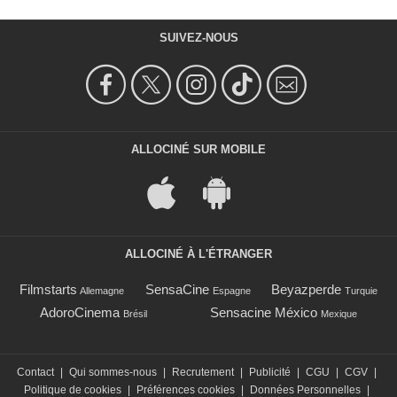
SUIVEZ-NOUS
ALLOCINÉ SUR MOBILE
ALLOCINÉ À L'ÉTRANGER
Filmstarts
SensaCine
Beyazperde
Allemagne
Espagne
Turquie
AdoroCinema
Sensacine México
Brésil
Mexique
Contact
|
Qui sommes-nous
|
Recrutement
|
Publicité
|
CGU
|
CGV
|
Politique de cookies
|
Préférences cookies
|
Données Personnelles
|