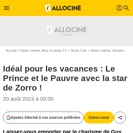
profil
menu
search
Accueil
News cinéma, films et séries TV
Actus Ciné
News cinéma: Streaming
I
Idéal pour les vacances : Le
Prince et le Pauvre avec la star
de Zorro !
20 août 2023 à 09:00
The Walt Disney Pictures
Ajoutez Allociné à vos sources préférées
Suivez-nous
Partag
Laissez-vous emporter par le charisme de Guy