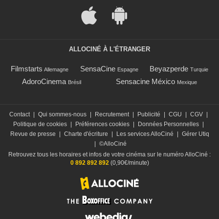
ALLOCINÉ À L'ÉTRANGER
Filmstarts
SensaCine
Beyazperde
Allemagne
Espagne
Turquie
AdoroCinema
Sensacine México
Brésil
Mexique
Contact
|
Qui sommes-nous
|
Recrutement
|
Publicité
|
CGU
|
CGV
|
Politique de cookies
|
Préférences cookies
|
Données Personnelles
|
Revue de presse
|
Charte d'écriture
|
Les services AlloCiné
|
Gérer Utiq
|
©AlloCiné
Retrouvez tous les horaires et infos de votre cinéma sur le numéro AlloCiné :
0 892 892 892
(0,90€/minute)