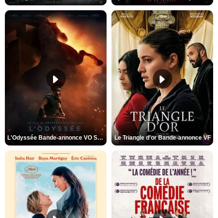
L'Odyssée Bande-annonce VO STFR
Le Triangle d'or Bande-annonce VF