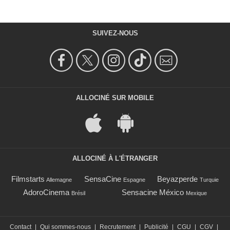
SUIVEZ-NOUS
ALLOCINÉ SUR MOBILE
ALLOCINÉ À L'ÉTRANGER
Filmstarts
SensaCine
Beyazperde
Allemagne
Espagne
Turquie
AdoroCinema
Sensacine México
Brésil
Mexique
Contact
|
Qui sommes-nous
|
Recrutement
|
Publicité
|
CGU
|
CGV
|