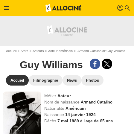
profil
menu
search
Accueil
Stars
Acteurs
Acteur américain
Armand Catalino dit Guy Williams
Guy Williams
Accueil
Filmographie
News
Photos
Métier
Acteur
Nom de naissance
Armand Catalino
Nationalité
Américain
Naissance
14 janvier 1924
Décès
7 mai 1989
à l'age de 65 ans