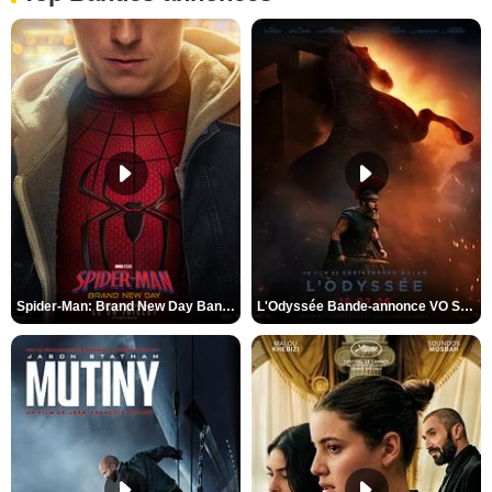
Spider-Man: Brand New Day Bande-annonce VO STFR
L'Odyssée Bande-annonce VO STFR