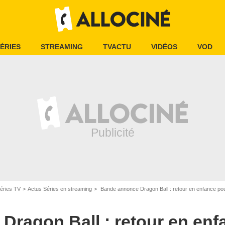
ÉRIES
STREAMING
TVACTU
VIDÉOS
VOD
éries TV
Actus Séries en streaming
Bande annonce Dragon Ball : retour en enfance pour 
Dragon Ball : retour en enf