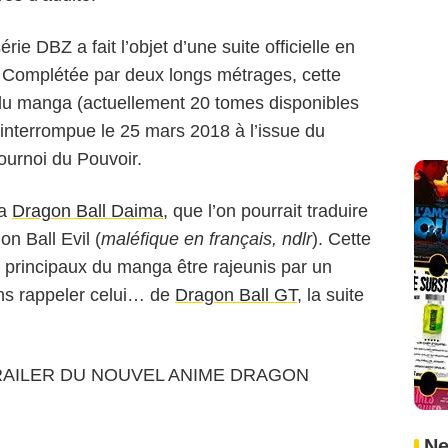
rie DBZ a fait l’objet d’une suite officielle en
. Complétée par deux longs métrages, cette
é du manga (actuellement 20 tomes disponibles
t interrompue le 25 mars 2018 à l’issue du
ournoi du Pouvoir.
ra
Dragon Ball Daima
, que l’on pourrait traduire
n Ball Evil (
maléfique en français, ndlr
). Cette
s principaux du manga être rajeunis par un
ans rappeler celui… de
Dragon Ball GT
, la suite
 TRAILER DU NOUVEL ANIME DRAGON
Ne