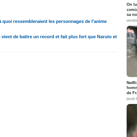
On lu
comiq
sa no
vendr
à à quoi ressembleraient les personnages de l'anime
ient de battre un record et fait plus fort que Naruto et
Netfl
homma
de Fr
jeudi 