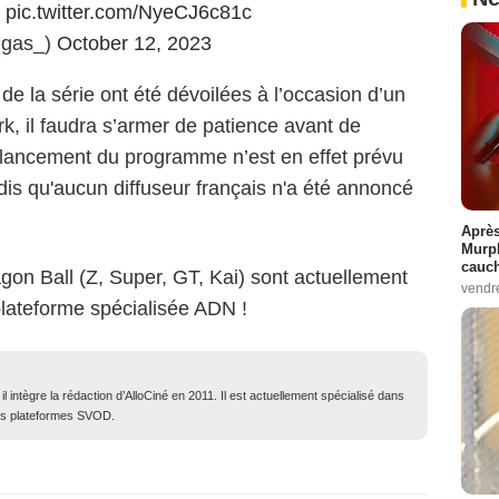
!
pic.twitter.com/NyeCJ6c81c
ngas_)
October 12, 2023
e la série ont été dévoilées à l’occasion d’un
, il faudra s’armer de patience avant de
 lancement du programme n’est en effet prévu
dis qu'aucun diffuseur français n'a été annoncé
Après
Murp
cauc
agon Ball (Z, Super, GT, Kai) sont actuellement
vendr
 plateforme spécialisée ADN !
 intègre la rédaction d’AlloCiné en 2011. Il est actuellement spécialisé dans
des plateformes SVOD.