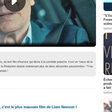
"S'il
Freem
scéna
samed
, du bon film d’horreur qui tâche à la comédie potache. Il est un "vieux de la
in de la Rédaction depuis maintenant plus de deux décennies passionnées. "Trop
amais !
Échec
produ
a fai
samed
 5, c'est le plus mauvais film de Liam Neeson !