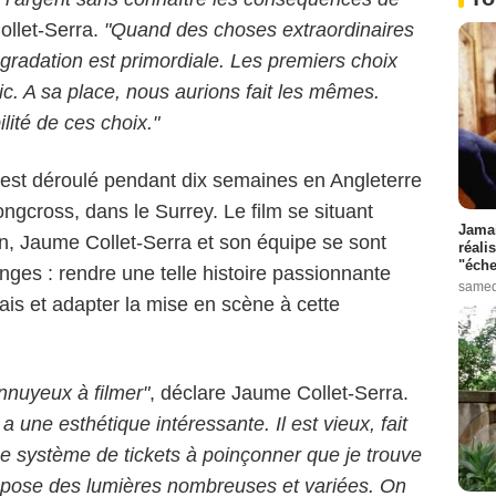
ollet-Serra.
"Quand des choses extraordinaires
 gradation est primordiale. Les premiers choix
ic. A sa place, nous aurions fait les mêmes.
ilité de ces choix."
est déroulé pendant dix semaines en Angleterre
gcross, dans le Surrey. Le film se situant
Jamai
n, Jaume Collet-Serra et son équipe se sont
réali
"éche
nges : rendre une telle histoire passionnante
samed
is et adapter la mise en scène à cette
ennuyeux à filmer"
, déclare Jaume Collet-Serra.
une esthétique intéressante. Il est vieux, fait
ce système de tickets à poinçonner que je trouve
propose des lumières nombreuses et variées. On