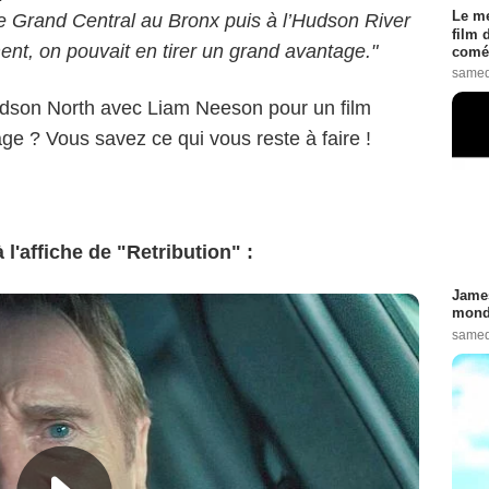
Le me
e Grand Central au Bronx puis à l’Hudson River
film 
ement, on pouvait en tirer un grand avantage."
comé
samed
udson North avec Liam Neeson pour un film
age ? Vous savez ce qui vous reste à faire !
l'affiche de "Retribution" :
James
monde
samed