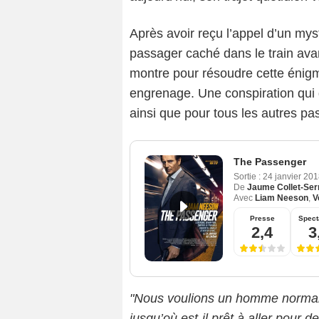
Après avoir reçu l’appel d’un myst
passager caché dans le train avant
montre pour résoudre cette énigme
engrenage. Une conspiration qui d
ainsi que pour tous les autres pa
The Passenger
Sortie :
24 janvier 20
De
Jaume Collet-Ser
Avec
Liam Neeson
,
V
Presse
Spect
2,4
3
"Nous voulions un homme normal 
jusqu’où est-il prêt à aller pour