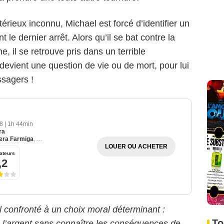
érieux inconnu, Michael est forcé d’identifier un
 le dernier arrêt. Alors qu’il se bat contre la
, il se retrouve pris dans un terrible
evient une question de vie ou de mort, pour lui
ssagers !
18
|
1h 44min
ra
era Farmiga
,
Patrick Wilson
LOUER OU ACHETER
ateurs
,2
confronté à un choix moral déterminant :
To
 de l’argent sans connaître les conséquences de