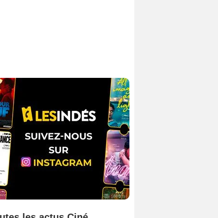
utes les actus Ciné