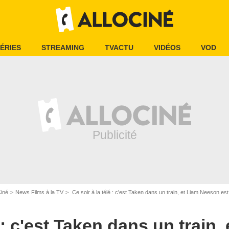
ÉRIES
STREAMING
TVACTU
VIDÉOS
VOD
Ciné
News Films à la TV
Ce soir à la télé : c'est Taken dans un train, et Liam Neeson est
é : c'est Taken dans un train,