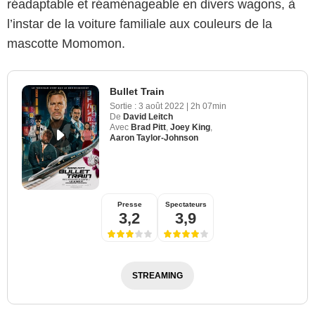
réadaptable et réaménageable en divers wagons, à
l’instar de la voiture familiale aux couleurs de la
mascotte Momomon.
Bullet Train
Sortie :
3 août 2022
|
2h 07min
De
David Leitch
Avec
Brad Pitt
,
Joey King
,
Aaron Taylor-Johnson
Presse
Spectateurs
3,2
3,9
STREAMING