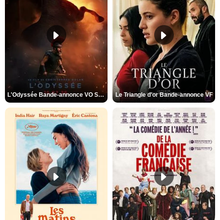
L'Odyssée Bande-annonce VO STFR
Le Triangle d'or Bande-annonce VF