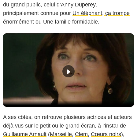
du grand public, celui d’
Anny Duperey
,
principalement connue pour
Un éléphant, ça trompe
énormément
ou
Une famille formidable
.
A ses côtés, on retrouve plusieurs actrices et acteurs
déjà vus sur le petit ou le grand écran, à l’instar de
Guillaume Arnault
(
Marseille
,
Clem
,
Cœurs noirs
),