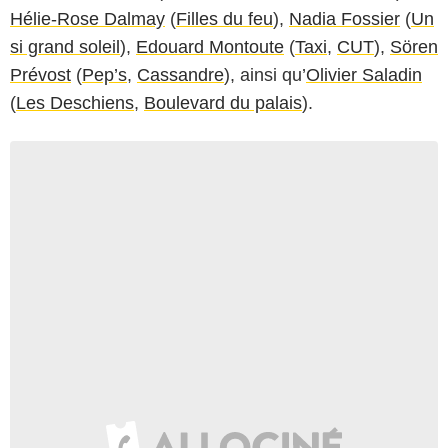
Hélie-Rose Dalmay
(
Filles du feu
),
Nadia Fossier
(
Un
si grand soleil
),
Edouard Montoute
(
Taxi
,
CUT
),
Sören
Prévost
(
Pep’s
,
Cassandre
), ainsi qu’
Olivier Saladin
(
Les Deschiens
,
Boulevard du palais
).