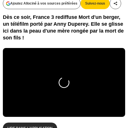
Ajoutez Allociné à vos sources préférées
Suivez-nous
Partag
Dès ce soir, France 3 rediffuse Mort d'un berger,
un téléfilm porté par Anny Duperey. Elle se glisse
ici dans la peau d'une mère rongée par la mort de
son fils !