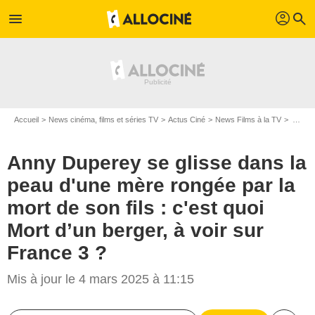
profil
menu
search
Accueil
News cinéma, films et séries TV
Actus Ciné
News Films à la TV
Anny Duperey se glisse dans la peau d'une mère rongée par la mort de son fils : c'est quoi Mort d’un berger, à voir sur France 3 ?
Anny Duperey se glisse dans la
peau d'une mère rongée par la
mort de son fils : c'est quoi
Mort d’un berger, à voir sur
France 3 ?
Mis à jour le 4 mars 2025 à 11:15