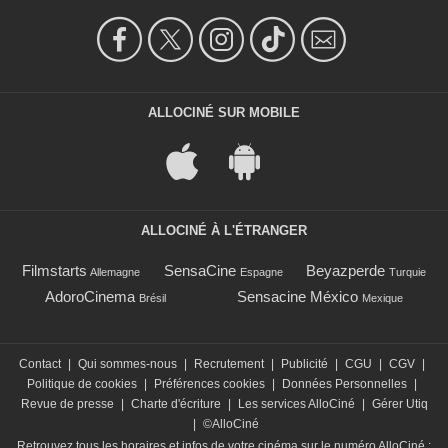
ALLOCINÉ SUR MOBILE
ALLOCINÉ À L'ÉTRANGER
Filmstarts
SensaCine
Beyazperde
Allemagne
Espagne
Turquie
AdoroCinema
Sensacine México
Brésil
Mexique
Contact
|
Qui sommes-nous
|
Recrutement
|
Publicité
|
CGU
|
CGV
|
Politique de cookies
|
Préférences cookies
|
Données Personnelles
|
Revue de presse
|
Charte d'écriture
|
Les services AlloCiné
|
Gérer Utiq
|
©AlloCiné
Retrouvez tous les horaires et infos de votre cinéma sur le numéro AlloCiné :