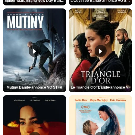
Spider-Man: Brand New Day Bande-annonce VO STFR
L'Odyssée Bande-annonce VO STFR
Mutiny Bande-annonce VO STFR
Le Triangle d'or Bande-annonce VF