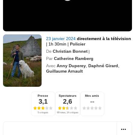
23 janvier 2024
directement à la télévision
|
1h 30min
|
Policier
De
Christian Bonnet
|
Par
Catherine Ramberg
Avec
Anny Duperey
,
Daphné Girard
,
Guillaume Arnault
Presse
Spectateurs
Mes amis
3,1
2,6
--
5 critiques
69 notes, 14 critiques