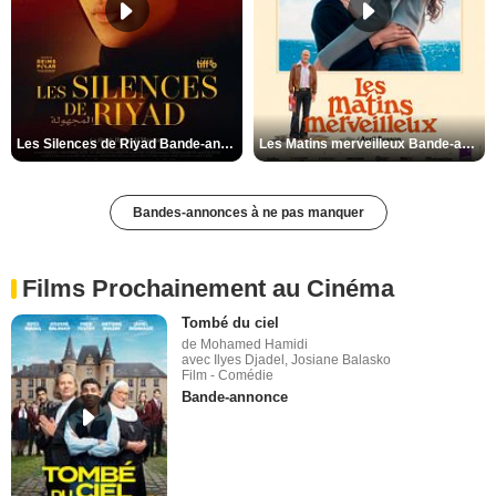
Les Silences de Riyad Bande-annonce VO STFR
Les Matins merveilleux Bande-annonce VF
Bandes-annonces à ne pas manquer
Films Prochainement au Cinéma
Tombé du ciel
de Mohamed Hamidi
avec Ilyes Djadel, Josiane Balasko
Film - Comédie
Bande-annonce