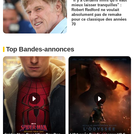
"Il y a certains films qu'il vaut
mieux laisser tranquilles" :
Robert Redford ne voulait
absolument pas de remake
pour ce classique des années
70
Top Bandes-annonces