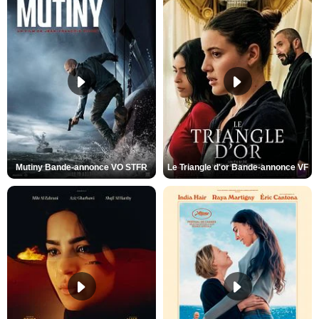
Mutiny Bande-annonce VO STFR
Le Triangle d'or Bande-annonce VF