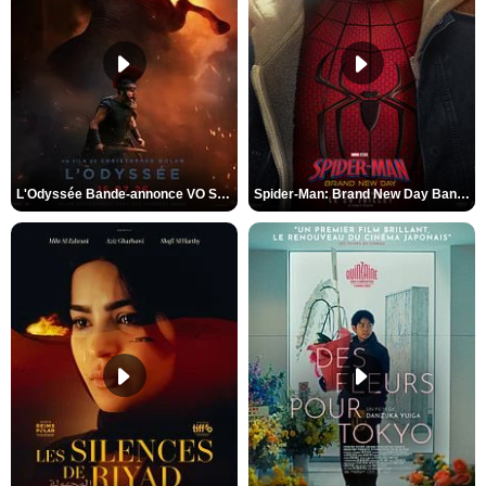
L'Odyssée Bande-annonce VO STFR
Spider-Man: Brand New Day Bande-annonce VO STFR