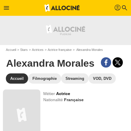
profil
menu
search
Accueil
Stars
Actrices
Actrice française
Alexandra Morales
Alexandra Morales
Accueil
Filmographie
Streaming
VOD, DVD
Métier
Actrice
Nationalité
Française