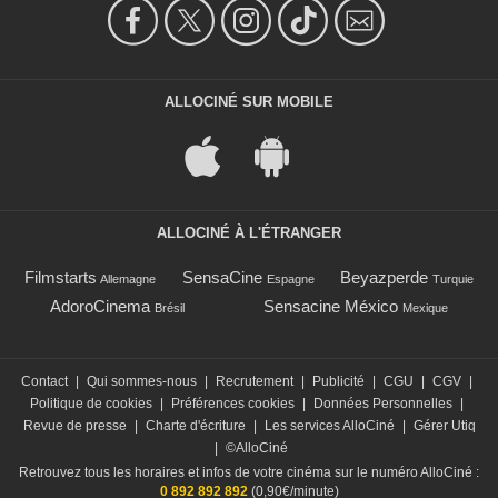
ALLOCINÉ SUR MOBILE
ALLOCINÉ À L'ÉTRANGER
Filmstarts
SensaCine
Beyazperde
Allemagne
Espagne
Turquie
AdoroCinema
Sensacine México
Brésil
Mexique
Contact
|
Qui sommes-nous
|
Recrutement
|
Publicité
|
CGU
|
CGV
|
Politique de cookies
|
Préférences cookies
|
Données Personnelles
|
Revue de presse
|
Charte d'écriture
|
Les services AlloCiné
|
Gérer Utiq
|
©AlloCiné
Retrouvez tous les horaires et infos de votre cinéma sur le numéro AlloCiné :
0 892 892 892
(0,90€/minute)