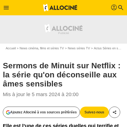
profil
menu
search
Accueil
News cinéma, films et séries TV
News séries TV
Actus Séries en streaming
Sermons de Minuit sur Netflix :
la série qu'on déconseille aux
âmes sensibles
Mis à jour le 5 mars 2024 à 20:00
Ajoutez Allociné à vos sources préférées
Suivez-nous
Partag
Elle est l’une de ces séries duelles qui terrifie et