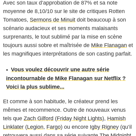
Avec son taux d’approbation de 87% et sa note
moyenne de 8,10/10 sur le site de critiques Rotten
Tomatoes,
Sermons de Minuit
doit beaucoup à son
scénario audacieux et ses moments malaisants
surprenants, le tout sublimé par la mise en scène
toujours aussi sobre et maîtrisée de
Mike Flanagan
et
les magnifiques interprétations de son casting parfait.
Vous voulez découvrir une autre série
incontournable de Mike Flanagan sur Netflix ?
Voici la plus sublime...
Et comme à son habitude, le créateur prend les
mêmes et recommence. Outre de nouveaux venus
tels que
Zach Gilford
(
Friday Night Lights
),
Hamish
Linklater
(
Legion
,
Fargo
) ou encore
Igby Rigney
(qu’il
retrouvera aussi dans sa série suivante
The Midnight