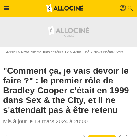
profil
menu
search
Accueil
News cinéma, films et séries TV
Actus Ciné
News cinéma: Stars
"Comme
"Comment ça, je vais devoir le
faire ?" : le premier rôle de
Bradley Cooper c'était en 1999
dans Sex & the City, et il ne
s'attendait pas à être retenu
Mis à jour le 18 mars 2024 à 20:00