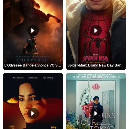
L'Odyssée Bande-annonce VO STFR
Spider-Man: Brand New Day Bande-annonce VO STFR