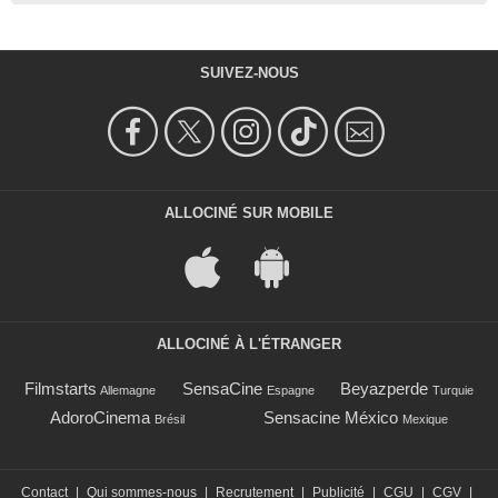
SUIVEZ-NOUS
ALLOCINÉ SUR MOBILE
ALLOCINÉ À L'ÉTRANGER
Filmstarts
SensaCine
Beyazperde
Allemagne
Espagne
Turquie
AdoroCinema
Sensacine México
Brésil
Mexique
Contact
|
Qui sommes-nous
|
Recrutement
|
Publicité
|
CGU
|
CGV
|