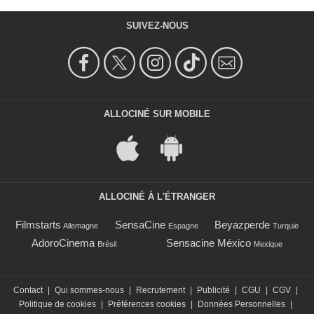
SUIVEZ-NOUS
ALLOCINÉ SUR MOBILE
ALLOCINÉ À L'ÉTRANGER
Filmstarts
SensaCine
Beyazperde
Allemagne
Espagne
Turquie
AdoroCinema
Sensacine México
Brésil
Mexique
Contact
|
Qui sommes-nous
|
Recrutement
|
Publicité
|
CGU
|
CGV
|
Politique de cookies
|
Préférences cookies
|
Données Personnelles
|