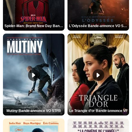
Spider-Man: Brand New Day Bande-annonce VO STFR
L'Odyssée Bande-annonce VO STFR
Mutiny Bande-annonce VO STFR
Le Triangle d'or Bande-annonce VF