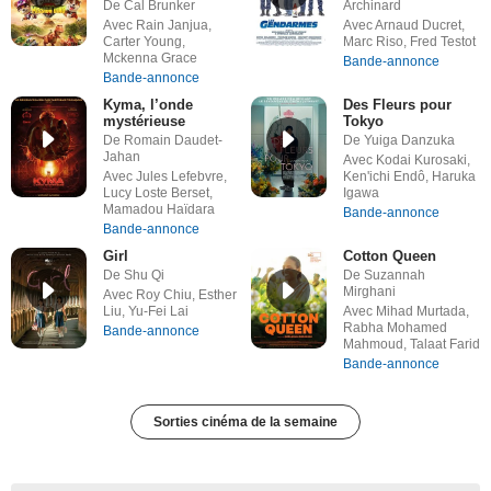
De Cal Brunker
Archinard
Avec Rain Janjua,
Avec Arnaud Ducret,
Carter Young,
Marc Riso, Fred Testot
Mckenna Grace
Bande-annonce
Bande-annonce
Kyma, l’onde
Des Fleurs pour
mystérieuse
Tokyo
De Romain Daudet-
De Yuiga Danzuka
Jahan
Avec Kodai Kurosaki,
Avec Jules Lefebvre,
Ken'ichi Endô, Haruka
Lucy Loste Berset,
Igawa
Mamadou Haïdara
Bande-annonce
Bande-annonce
Girl
Cotton Queen
De Shu Qi
De Suzannah
Mirghani
Avec Roy Chiu, Esther
Liu, Yu-Fei Lai
Avec Mihad Murtada,
Rabha Mohamed
Bande-annonce
Mahmoud, Talaat Farid
Bande-annonce
Sorties cinéma de la semaine