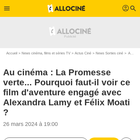
profil
menu
search
Accueil
News cinéma, films et séries TV
Actus Ciné
News Sorties ciné
Au cinéma : La Promesse verte... Pourquoi faut-il voir ce film d'aventure engagé avec Alexandra Lamy et Félix Moati ?
Au cinéma : La Promesse
verte... Pourquoi faut-il voir ce
film d'aventure engagé avec
Alexandra Lamy et Félix Moati
?
26 mars 2024 à 19:00