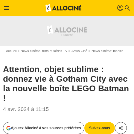
profil
menu
search
Accueil
News cinéma, films et séries TV
Actus Ciné
News cinéma: Insolite
Atte
Attention, objet sublime :
donnez vie à Gotham City avec
la nouvelle boîte LEGO Batman
!
4 avr. 2024 à 11:15
LEGO
Ajoutez Allociné à vos sources préférées
Suivez-nous
Partag