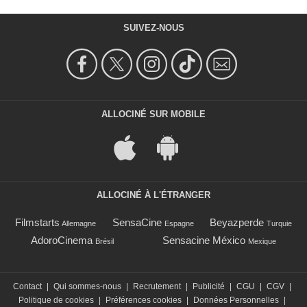
SUIVEZ-NOUS
ALLOCINÉ SUR MOBILE
ALLOCINÉ À L'ÉTRANGER
Filmstarts
SensaCine
Beyazperde
Allemagne
Espagne
Turquie
AdoroCinema
Sensacine México
Brésil
Mexique
Contact
|
Qui sommes-nous
|
Recrutement
|
Publicité
|
CGU
|
CGV
|
Politique de cookies
|
Préférences cookies
|
Données Personnelles
|