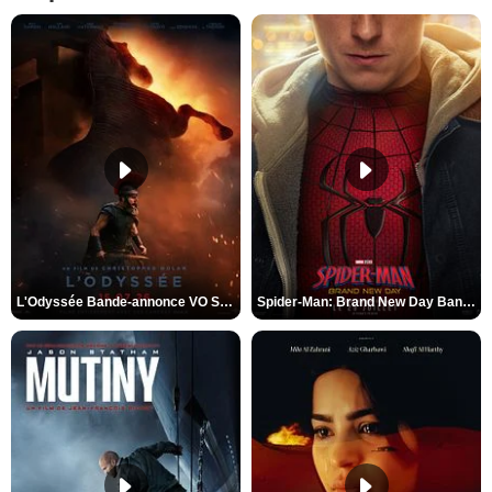
L'Odyssée Bande-annonce VO STFR
Spider-Man: Brand New Day Bande-annonce VO STFR