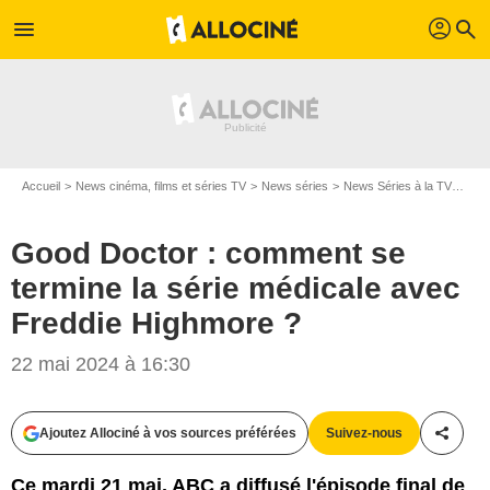
profil
menu
search
Accueil
News cinéma, films et séries TV
News séries
News Séries à la TV
Good
Good Doctor : comment se
termine la série médicale avec
Freddie Highmore ?
22 mai 2024 à 16:30
Ajoutez Allociné à vos sources préférées
Suivez-nous
Partag
Ce mardi 21 mai, ABC a diffusé l'épisode final de