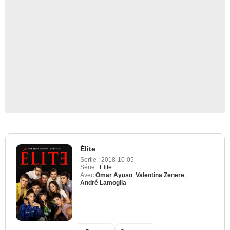
Élite
Sortie :
2018-10-05
Série :
Élite
Avec
Omar Ayuso
,
Valentina Zenere
,
André Lamoglia