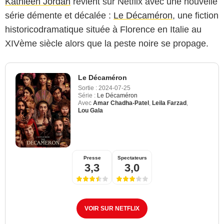
Kathleen Jordan
revient sur Netflix avec une nouvelle
série démente et décalée :
Le Décaméron
, une fiction
historicodramatique située à Florence en Italie au
XIVème siècle alors que la peste noire se propage.
Le Décaméron
Sortie :
2024-07-25
Série :
Le Décaméron
Avec
Amar Chadha-Patel
,
Leila Farzad
,
Lou Gala
Presse
Spectateurs
3,3
3,0
VOIR SUR NETFLIX