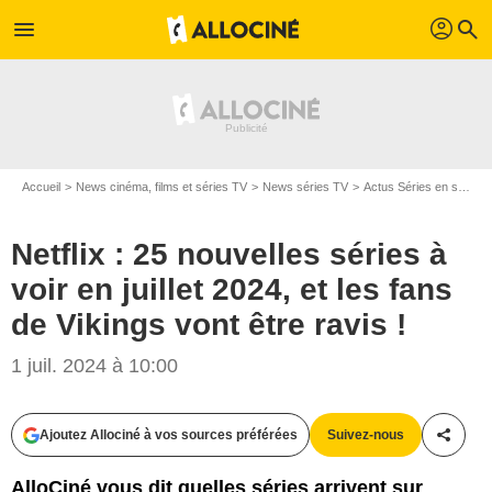
profil
menu
search
Accueil
News cinéma, films et séries TV
News séries TV
Actus Séries en streaming
Netflix : 25 nouvelles séries à
voir en juillet 2024, et les fans
de Vikings vont être ravis !
1 juil. 2024 à 10:00
Ajoutez Allociné à vos sources préférées
Suivez-nous
Partag
AlloCiné vous dit quelles séries arrivent sur