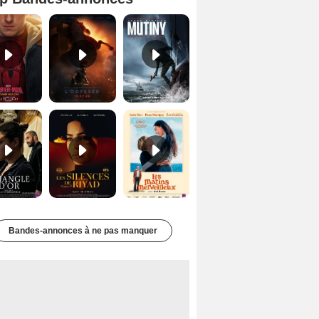
Spider-Man: Brand New Day Bande-annonce VO STFR
L'Odyssée Bande-annonce VO STFR
Mutiny Bande-annonce VO STFR
Le Triangle d'or Bande-annonce VF
Les Silences de Riyad Bande-annonce VO STFR
Les Matins merveilleux Bande-annonce VF
Bandes-annonces à ne pas manquer