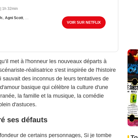
|
1h 32min
r.
,
Agni Scott
,
Ali Fumiko Whitney
VOIR SUR NETFLIX
u’il met à l'honneur les nouveaux départs à
énariste-réalisatrice s'est inspirée de l'histoire
i sauvait des inconnus de leurs tentatives de
d'amour basique qui célèbre la culture d'une
rranée, la famille et la musique, la comédie
plein d'astuces.
ré ses défauts
profondeur de certains personnages, Si je tombe
To