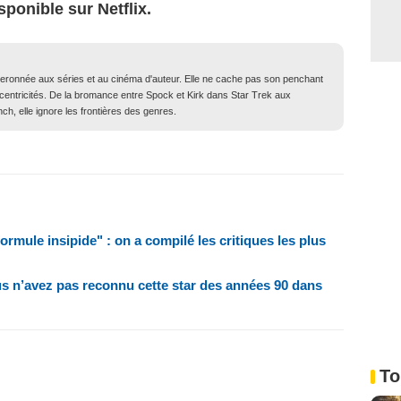
sponible sur Netflix.
iberonnée aux séries et au cinéma d'auteur. Elle ne cache pas son penchant
xcentricités. De la bromance entre Spock et Kirk dans Star Trek aux
ch, elle ignore les frontières des genres.
rmule insipide" : on a compilé les critiques les plus
us n’avez pas reconnu cette star des années 90 dans
To