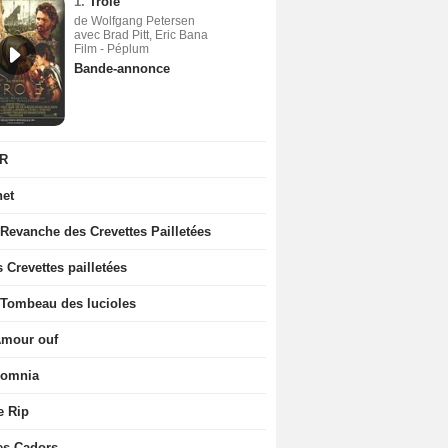
1.
Troie
de Wolfgang Petersen
avec Brad Pitt, Eric Bana
Film - Péplum
Bande-annonce
R
net
 Revanche des Crevettes Pailletées
 Crevettes pailletées
 Tombeau des lucioles
Amour ouf
somnia
e Rip
es Cadors