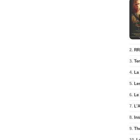
2.
RR
3.
Te
4.
La
5.
Les
6.
Le
7.
L'
8.
In
9.
Th
10.
L