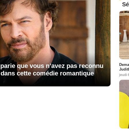
Sé
n parie que vous n’avez pas reconnu
Demai
Judit
0 dans cette comédie romantique
jeudi 