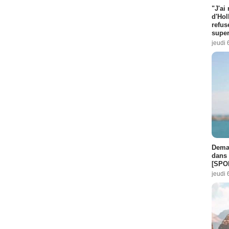
"J'ai
d'Hol
refus
super
jeudi 
Demai
dans 
[SPO
jeudi 