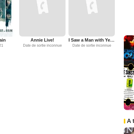
ain
Annie Live!
I Saw a Man with Yellow Eyes
21
Date de sortie inconnue
Date de sortie inconnue
A 