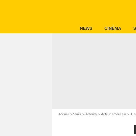
NEWS
CINÉMA
S
Accueil
Stars
Acteurs
Acteur américain
Har